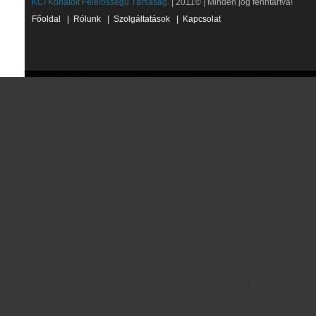
KCI Korlátolt Felelősségű Társaság.
| 2011© | Minden jog fenntartva!
Főoldal
|
Rólunk
|
Szolgáltatások
|
Kapcsolat