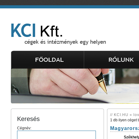
// KCI.HU « lo
Keresés
1 db ilyen céget 
Magyarorsz
Cégnév:
Székhel