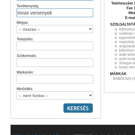
Telefonszám 
Tevékenység:
Fax 
Web
E-mai
Megye:
SZOLGÁLTAT
lótenyész
szakmai 
egyesület
Település:
regisztrác
angloara
bábolnai 
arab teliv
Szókeresés:
arab lova
Shagya-a
lovas ver
Márkanév:
MÁRKÁK
BÁBOLNAI (
Minősítés: