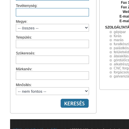
Fax 
Tevékenység:
Fax 
Web
E-mai
E-mai
Megye:
SZOLGÁLTAT
gépipar
fúrás
Település:
marás
furatkösz
palástkös
felületvé
Szókeresés:
átalakítás
gördülőc
alkatrész
CNC forg
Márkanév:
forgácsol
galvanizá
Minősítés: