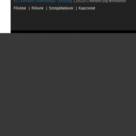
KCI Korlátolt Felelősségű Társaság.
| 2011© | Minden jog fenntartva!
Főoldal
|
Rólunk
|
Szolgáltatások
|
Kapcsolat