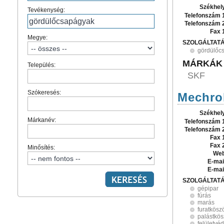
Székhel
Tevékenység:
Telefonszám 
Telefonszám 
Fax 
Megye:
SZOLGÁLTAT
gördülőc
MÁRKÁK
Település:
SKF
Szókeresés:
Mechrol
Székhel
Márkanév:
Telefonszám 
Telefonszám 
Fax 
Fax 
Minősítés:
Web
E-mai
E-mai
SZOLGÁLTAT
gépipar
fúrás
marás
furatkösz
palástkös
felületvé