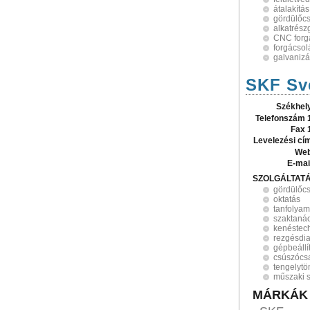
átalakítás
gördülőc
alkatrész
CNC forg
forgácsol
galvanizá
SKF Sv
Székhel
Telefonszám 
Fax 
Levelezési cí
Web
E-mai
SZOLGÁLTAT
gördülőc
oktatás
tanfolya
szaktaná
kenéstec
rezgésdia
gépbeállí
csúszócs
tengelytö
műszaki s
MÁRKÁK