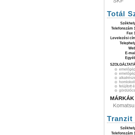
SKF
Totál S
Székhel
Telefonszám 
Fax 
Levelezési cí
Telephel
Web
E-mai
Egyé
SZOLGÁLTAT
emelőgép
emelőgé
alkatrés
homlokvil
felújított
gördülőc
MÁRKÁK
Komatsu
Tranzit
Székhel
Telefonszám 