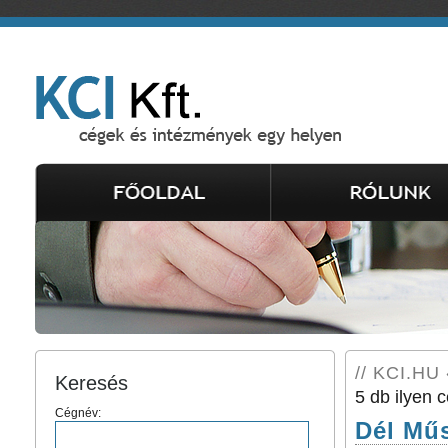
// KCI.HU 
Keresés
5 db ilyen c
Cégnév:
Dél Műs