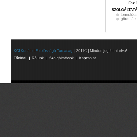
Fax 
SZOLGÁLTAT
termelőe
gördülőc
KCI Korlátolt Felelősségű Társaság.
| 2011© | Minden jog fenntartva!
Főoldal
|
Rólunk
|
Szolgáltatások
|
Kapcsolat