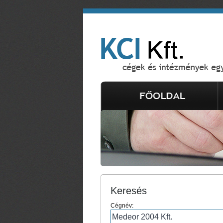
Keresés
Cégnév: