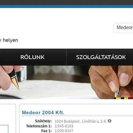
Medeor 2004 Kft.
Székhely:
1024 Budapest , Lövőház u. 2-6.
Telefonszám 1:
1/345-8183
Fax 1:
1/200-9347