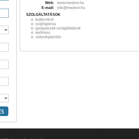
Web:
www.medeor.hu
E-mail:
info@medeor.hu
SZOLGÁLTATÁSOK
testkontroll
szájhigiénia
gyógyászati szolgáltatások
wellness
szépségápolás