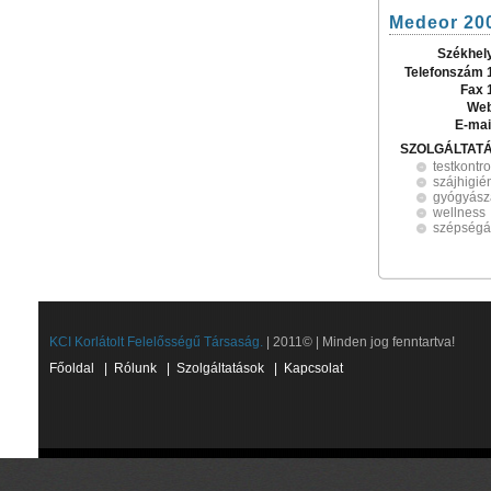
Medeor 200
Székhel
Telefonszám 
Fax 
Web
E-mai
SZOLGÁLTAT
testkontro
szájhigié
gyógyásza
wellness
szépségá
KCI Korlátolt Felelősségű Társaság.
| 2011© | Minden jog fenntartva!
Főoldal
|
Rólunk
|
Szolgáltatások
|
Kapcsolat