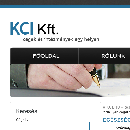
// KCI.HU « tes
Keresés
2 db ilyen céget 
EGÉSZSÉ
Cégnév:
Székhel