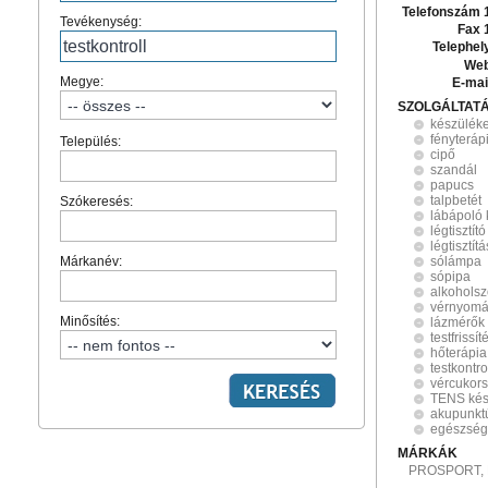
Telefonszám 
Tevékenység:
Fax 
Telephel
Web
Megye:
E-mai
SZOLGÁLTAT
készülék
fényteráp
Település:
cipő
szandál
papucs
talpbetét
Szókeresés:
lábápoló
légtisztí
légtisztítá
Márkanév:
sólámpa
sópipa
alkohols
vérnyom
Minősítés:
lázmérők
testfrissít
hőterápia
testkontro
vércukors
TENS kés
akupunkt
egészség
MÁRKÁK
PROSPORT, 