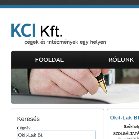
Okit-Lak Bt
Keresés
Székhel
Cégnév:
SZOLGÁLTAT
mérnöki 