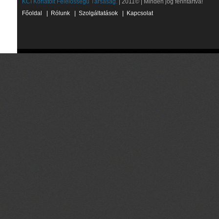
KCI Korlátolt Felelősségű Társaság.
| 2011© | Minden jog fenntartva!
Főoldal
|
Rólunk
|
Szolgáltatások
|
Kapcsolat