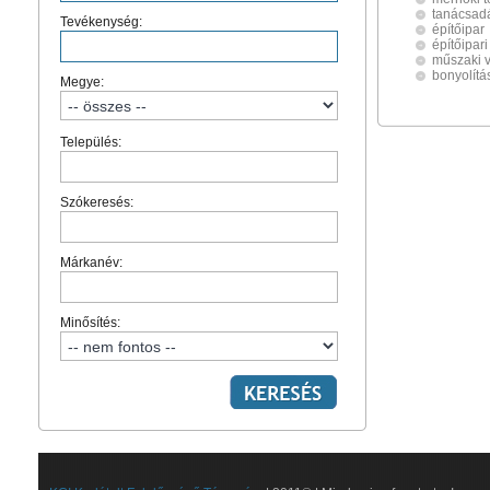
tanácsad
Tevékenység:
építőipar
építőipari
műszaki 
bonyolítá
Megye:
Település:
Szókeresés:
Márkanév:
Minősítés: