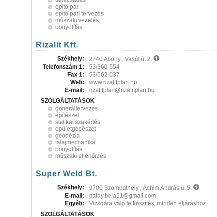
tanácsadás
építőipar
építőipari tervezés
műszaki vezetés
bonyolítás
Rizalit Kft.
Székhely:
2740 Abony , Vasút út 2.
Telefonszám 1:
53/360-554
Fax 1:
53/562-037
Web:
www.rizalitplan.hu
E-mail:
rizalitplan@rizalitplan.hu
SZOLGÁLTATÁSOK
generáltervezés
építészet
statikai szakértés
épületgépészet
geodézia
talajmechanika
bonyolítás
műszaki ellenőrzés
Super Weld Bt.
Székhely:
9700 Szombathely , Áchim András u. 5.
E-mail:
patay.bela51@gmail.com
Egyéb:
Vizsgára való felkészítés, minden eljáráshoz.
SZOLGÁLTATÁSOK