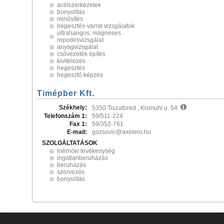
acélszerkezetek
bonyolítás
minősítés
hegesztés-varrat vizsgálatok
ultrahangos, mágneses
repedésvizsgálat
anyagvizsgálat
csővezeték építés
kivitelezés
hegesztés
hegesztő képzés
Timépber Kft.
Székhely:
5350 Tiszafüred , Kismuhi u. 54.
Telefonszám 1:
59/511-224
Fax 1:
59/352-761
E-mail:
gozsovic@axelero.hu
SZOLGÁLTATÁSOK
mérnöki tevékenység
ingatlanberuházás
beruházás
szervezés
bonyolítás