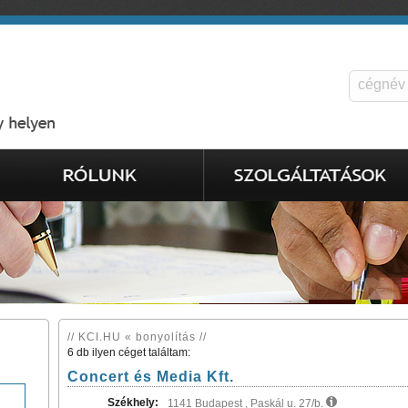
// KCI.HU « bonyolítás //
6 db ilyen céget találtam:
Concert és Media Kft.
Székhely:
1141 Budapest , Paskál u. 27/b.