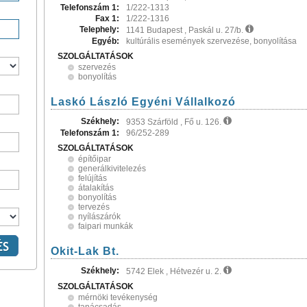
Telefonszám 1:
1/222-1313
Fax 1:
1/222-1316
Telephely:
1141 Budapest , Paskál u. 27/b.
Egyéb:
kultúrális események szervezése, bonyolítása
SZOLGÁLTATÁSOK
szervezés
bonyolítás
Laskó László Egyéni Vállalkozó
Székhely:
9353 Szárföld , Fő u. 126.
Telefonszám 1:
96/252-289
SZOLGÁLTATÁSOK
építőipar
generálkivitelezés
felújítás
átalakítás
bonyolítás
tervezés
nyílászárók
faipari munkák
Okit-Lak Bt.
Székhely:
5742 Elek , Hétvezér u. 2.
SZOLGÁLTATÁSOK
mérnöki tevékenység