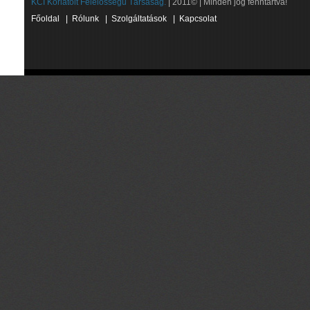
KCI Korlátolt Felelősségű Társaság.
| 2011© | Minden jog fenntartva!
Főoldal
|
Rólunk
|
Szolgáltatások
|
Kapcsolat