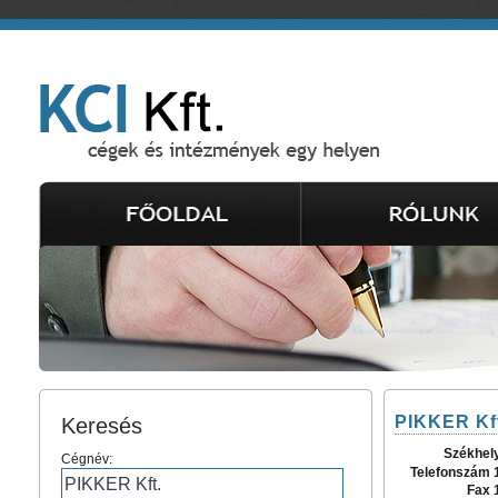
PIKKER Kf
Keresés
Székhel
Cégnév:
Telefonszám 
Fax 