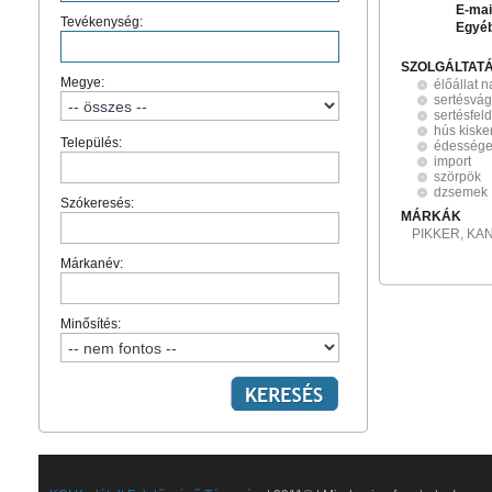
E-mai
Tevékenység:
Egyé
SZOLGÁLTAT
Megye:
élőállat 
sertésvá
sertésfel
hús kisk
Település:
édesség
import
szörpök
dzsemek
Szókeresés:
MÁRKÁK
PIKKER, KAN
Márkanév:
Minősítés: