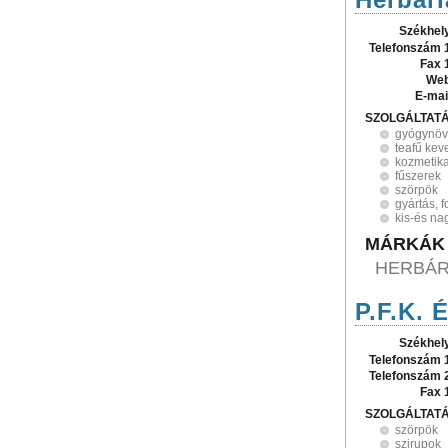
Székhel
Telefonszám 
Fax 
Web
E-mai
SZOLGÁLTAT
gyógynöv
teafű kev
kozmetika
fűszerek
szörpök
gyártás, 
kis-és n
MÁRKÁK
HERBÁR
P.F.K. 
Székhel
Telefonszám 
Telefonszám 
Fax 
SZOLGÁLTAT
szörpök
szirupok