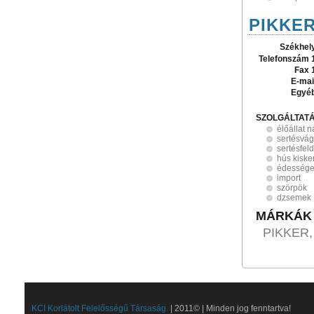
PIKKER
Székhel
Telefonszám 
Fax 
E-mai
Egyé
SZOLGÁLTAT
élőállat 
sertésvá
sertésfel
hús kisk
édesség
import
szörpök
dzsemek
MÁRKÁK
PIKKER,
KCI Korlátolt Felelősségű Társaság.
| 2011© | Minden jog fenntartva!