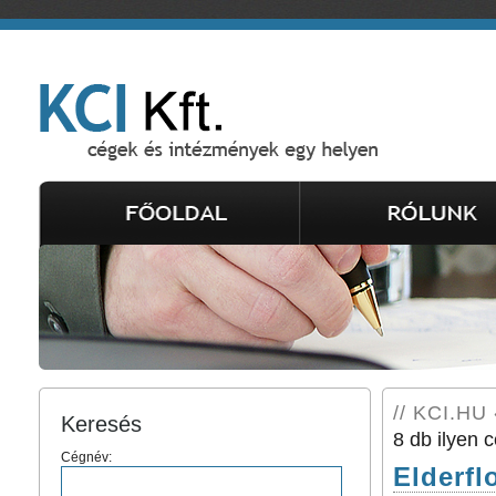
// KCI.HU 
Keresés
8 db ilyen c
Cégnév:
Elderfl