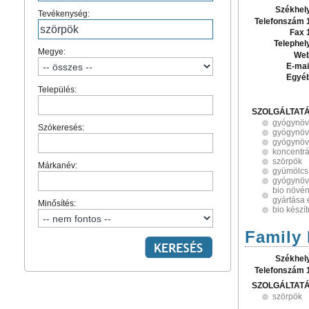
Székhel
Tevékenység:
Telefonszám 
Fax 
Telephel
Megye:
Web
E-mai
Egyé
Település:
SZOLGÁLTAT
gyógynöv
Szókeresés:
gyógynöv
gyógynöv
koncentr
szörpök
Márkanév:
gyümölcs
gyógynöv
bio növén
gyártása 
Minősítés:
bio készí
Family 
Székhel
Telefonszám 
SZOLGÁLTAT
szörpök