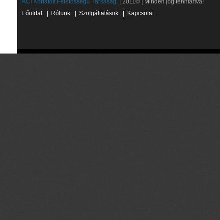
KCI Korlátolt Felelősségű Társaság.
| 2011© | Minden jog fenntartva!
Főoldal
|
Rólunk
|
Szolgáltatások
|
Kapcsolat