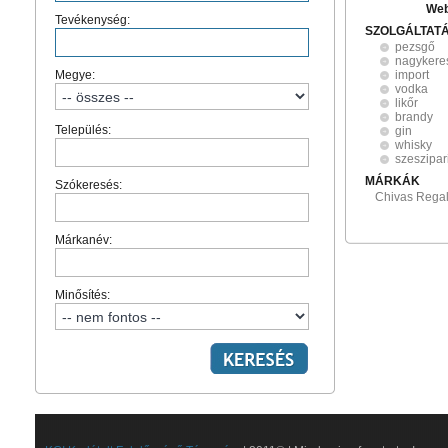
Web
Tevékenység:
SZOLGÁLTAT
pezsgő
nagykere
Megye:
import
vodka
likőr
brandy
Település:
gin
whisky
szeszipar
MÁRKÁK
Szókeresés:
Chivas Regal
Márkanév:
Minősítés: