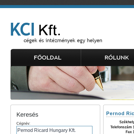
Pernod Ric
Keresés
Székhel
Cégnév:
Telefonszám 
Fax 