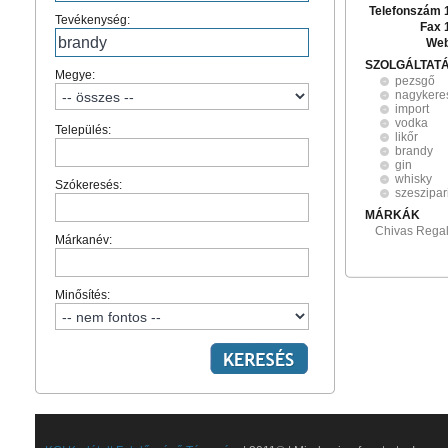
Telefonszám 
Tevékenység:
Fax 
Web
SZOLGÁLTAT
Megye:
pezsgő
nagykere
import
vodka
Település:
likőr
brandy
gin
whisky
Szókeresés:
szeszipar
MÁRKÁK
Chivas Regal
Márkanév:
Minősítés: