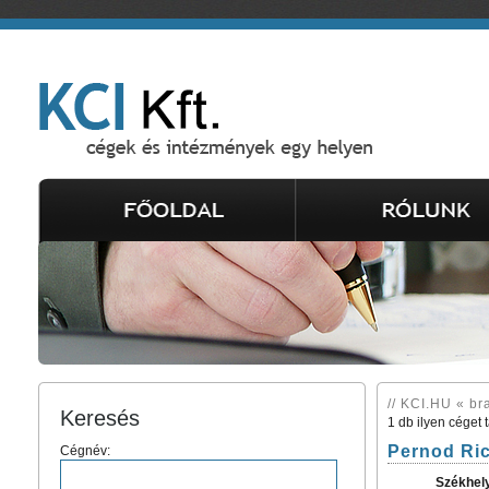
// KCI.HU « br
Keresés
1 db ilyen céget 
Pernod Ric
Cégnév:
Székhel