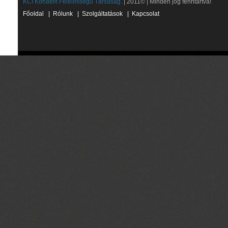
KCI Korlátolt Felelősségű Társaság.
| 2011© | Minden jog fenntartva!
Főoldal
|
Rólunk
|
Szolgáltatások
|
Kapcsolat