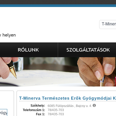
T-Minerva Természetes Erők Gyógymódjai Kf
Székhely:
6085 Fülöpszállás , Bajcsy u. 4.
Telefonszám 1:
78/435-703
Fax 1:
78/435-703