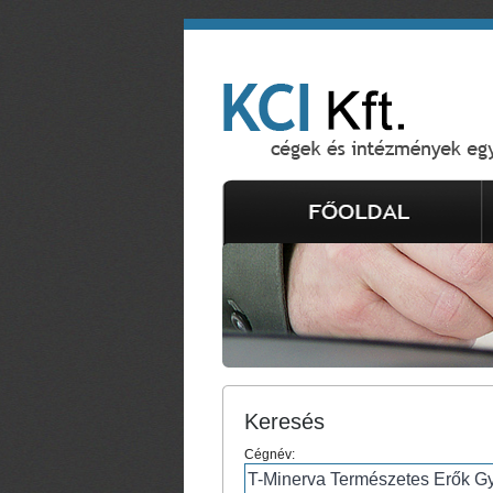
Keresés
Cégnév: