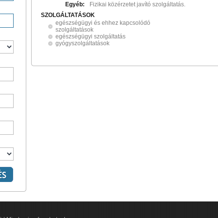
Egyéb:
Fizikai közérzetet javító szolgáltatás.
SZOLGÁLTATÁSOK
egészségügyi és ehhez kapcsolódó
szolgáltatások
egészségügyi szolgáltatás
gyógyszolgáltatások