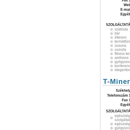
Fax 
Web
E-mai
Egyé
SZOLGÁLTAT
szálloda
bár
étterem
termálfür
szauna
uszoda
fitness t
wellness
gyógyszol
konferen
idegenfo
T-Miner
Székhel
Telefonszám 
Fax 
Egyé
SZOLGÁLTAT
egészség
szolgálta
egészségü
gyógyszol