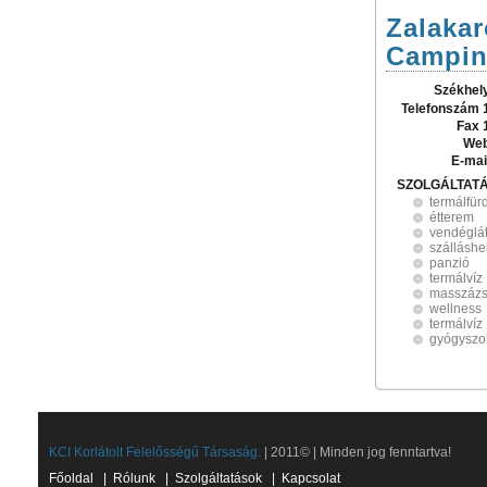
Zalakar
Campin
Székhel
Telefonszám 
Fax 
Web
E-mai
SZOLGÁLTAT
termálfür
étterem
vendéglá
szálláshe
panzió
termálvíz
masszáz
wellness
termálvíz
gyógyszol
KCI Korlátolt Felelősségű Társaság.
| 2011© | Minden jog fenntartva!
Főoldal
|
Rólunk
|
Szolgáltatások
|
Kapcsolat