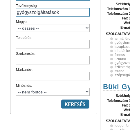
Székhel
Tevékenység:
Telefonszám 
Telefonszám 
Fax 
Megye:
Web
E-mai
SZOLGÁLTAT
Település:
termálfür
gyógytor
iszapkez
inhaláció
Szókeresés:
fitness
szauna
gyógyszol
fizikoterá
Márkanév:
strand
szépségá
Büki G
Minősítés:
Székhel
Telefonszám 
Fax 
Web
E-mai
SZOLGÁLTAT
idegenfo
utazás