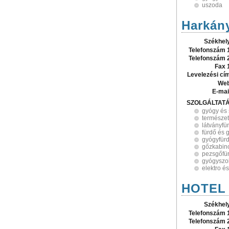
uszoda
Harkán
Székhel
Telefonszám 
Telefonszám 
Fax 
Levelezési cí
Web
E-mai
SZOLGÁLTAT
gyógy és 
természe
látványfü
fürdő és 
gyógyfür
gőzkabin
pezsgőfü
gyógyszol
elektro é
HOTEL
Székhel
Telefonszám 
Telefonszám 