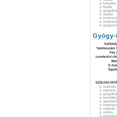
turisztika
fürdők
gyógyfür
szállás
konferen
rendezvé
gyógyszol
Gyógy-K
Székhel
Telefonszám 
Fax 
Levelezési cí
Web
E-mai
Egyé
SZOLGÁLTAT
szállodai
wellness
gyógyfür
termálfür
apartman
kastélysz
szálloda
szállás
gyógyszol