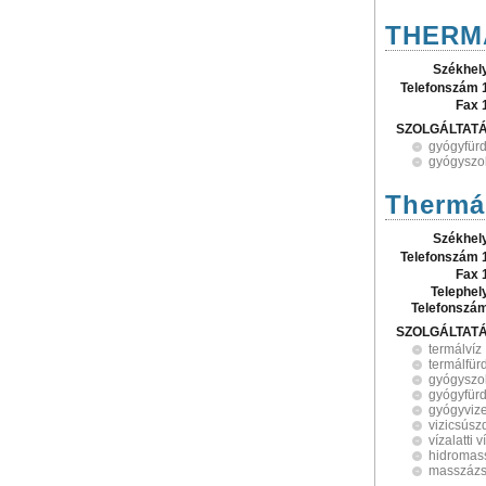
THERMA
Székhel
Telefonszám 
Fax 
SZOLGÁLTAT
gyógyfür
gyógyszol
Thermá
Székhel
Telefonszám 
Fax 
Telephel
Telefonszá
SZOLGÁLTAT
termálvíz
termálfür
gyógyszol
gyógyfür
gyógyviz
vizicsúsz
vízalatti
hidromas
masszáz