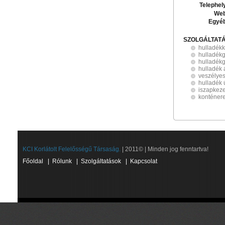
Telephel
Web
Egyé
SZOLGÁLTAT
hulladék
hulladék
hulladékg
hulladék 
veszélyes
hulladék 
iszapkez
konténere
KCI Korlátolt Felelősségű Társaság.
| 2011© | Minden jog fenntartva!
Főoldal
|
Rólunk
|
Szolgáltatások
|
Kapcsolat