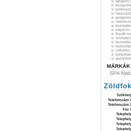
lábápoló
kézápoló
professzi
masszázs
gyógynövé
natúrkoz
kozmetik
olajok és 
frissítő 
aromater
kozmetik
bázisolaj
cellulitis
szépségá
sportsérü
MÁRKÁK
SPA Natú
Zöldfok
Székhel
Telefonszám 
Telefonszám 
Fax 
Telephel
Telephel
Telephel
Telephel