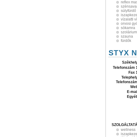
reflex ma
szénsava
súlyfürdő
iszapkez
vízalatti
orvosi g
sókamra
szolárium
szauna
fürdők
STYX N
Székhel
Telefonszám 
Fax 
Telephel
Telefonszá
Web
E-mai
Egyé
SZOLGÁLTAT
wellness
iszapkez