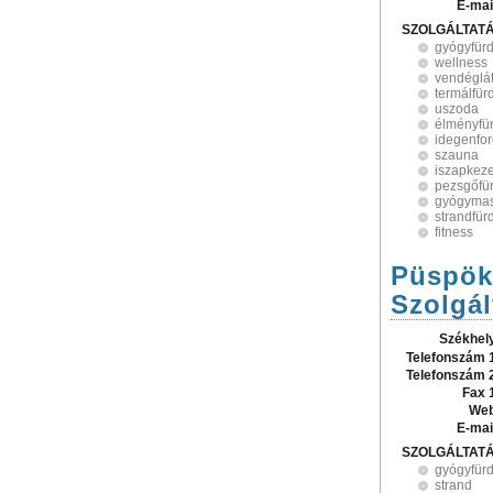
E-mai
SZOLGÁLTAT
gyógyfür
wellness
vendéglá
termálfür
uszoda
élményfü
idegenfo
szauna
iszapkez
pezsgőfü
gyógyma
strandfür
fitness
Püspök
Szolgál
Székhel
Telefonszám 
Telefonszám 
Fax 
Web
E-mai
SZOLGÁLTAT
gyógyfür
strand