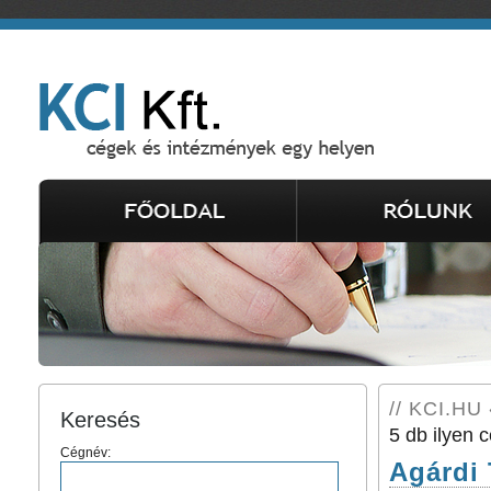
// KCI.HU 
Keresés
5 db ilyen c
Cégnév:
Agárdi