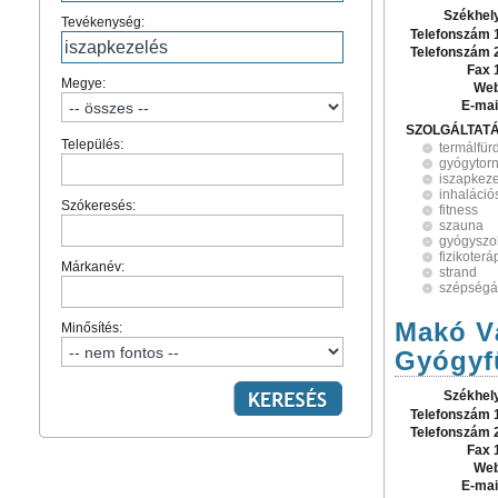
Székhel
Tevékenység:
Telefonszám 
Telefonszám 
Fax 
Megye:
Web
E-mai
SZOLGÁLTAT
Település:
termálfür
gyógytor
iszapkez
inhaláció
Szókeresés:
fitness
szauna
gyógyszol
fizikoterá
Márkanév:
strand
szépségá
Makó V
Minősítés:
Gyógyf
Székhel
Telefonszám 
Telefonszám 
Fax 
Web
E-mai