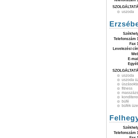
Telefonszám 
SZOLGÁLTAT
uszoda
Erzsébe
Székhel
Telefonszám 
Fax 
Levelezési cí
Web
E-mai
Egyé
SZOLGÁLTAT
uszoda
uszoda ü
úszásokt
fitness
masszáz
konditer
büfé
büfék üze
Felhegy
Székhel
Telefonszám 
Fax 