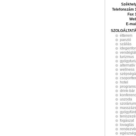
Székhel
Telefonszám 
Fax 
Web
E-mai
SZOLGÁLTAT
étterem
panzió
szállás
idegenfo
vendéglá
turizmus
gyógytur
alternatí
wellness
szépségá
csoportte
hotel
programs
drink-bár
konferen
uszoda
szolárium
masszáz
gyógyfür
teniszezé
fogászat
lovaglás
rendezvé
egészség