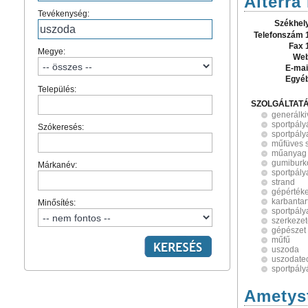
Alterra
Tevékenység:
Székhel
Telefonszám 
Fax 
Megye:
Web
E-mai
Egyé
Település:
SZOLGÁLTAT
generálki
sportpály
Szókeresés:
sportpály
műfüves 
műanyag 
gumiburko
Márkanév:
sportpály
strand
gépértéke
karbantar
Minősítés:
sportpály
szerkezet
gépészet
műfű
uszoda
uszodate
sportpály
Ametys