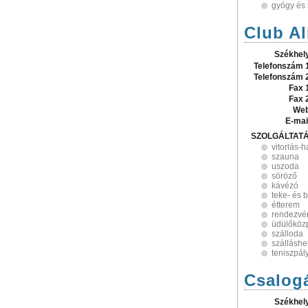
gyógy és 
Club Al
Székhel
Telefonszám 
Telefonszám 
Fax 
Fax 
Web
E-mai
SZOLGÁLTAT
vitorlás-h
szauna
uszoda
söröző
kávézó
teke- és 
étterem
rendezvé
üdülőköz
szálloda
szálláshe
teniszpál
Csalogá
Székhel