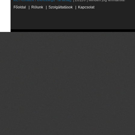
KCI Korlátolt Felelősségű Társaság.
| 2011© | Minden jog fenntartva!
Főoldal
|
Rólunk
|
Szolgáltatások
|
Kapcsolat