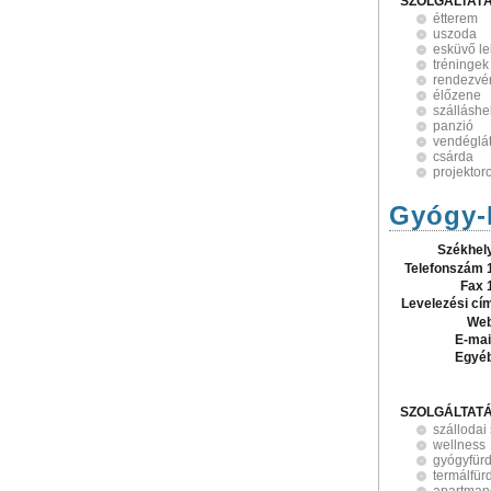
SZOLGÁLTAT
étterem
uszoda
esküvő le
tréningek
rendezvé
élőzene
szálláshe
panzió
vendéglá
csárda
projektor
Gyógy-K
Székhel
Telefonszám 
Fax 
Levelezési cí
Web
E-mai
Egyé
SZOLGÁLTAT
szállodai
wellness
gyógyfür
termálfür