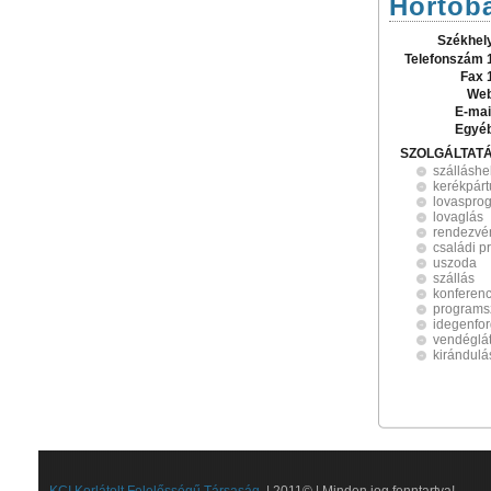
Hortobá
Székhel
Telefonszám 
Fax 
Web
E-mai
Egyé
SZOLGÁLTAT
szálláshe
kerékpárt
lovaspro
lovaglás
rendezvé
családi 
uszoda
szállás
konferen
programs
idegenfo
vendéglá
kirándulá