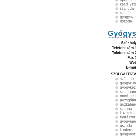
apartman
kastélysz
szálloda
szállás
gyógyszol
uszoda
Gyógysz
Székhel
Telefonszám 
Telefonszám 
Fax 
Web
E-mai
SZOLGÁLTAT
szálloda
gyógykúr
gyógykez
szolárium
maxi jacu
pezsgőfü
gőzkabin
szauna
kozmetik
fodrászat
gyógyme
uszoda
konferen
gyógyász