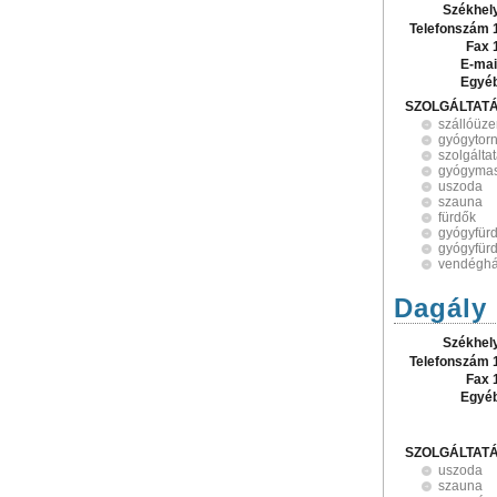
Székhel
Telefonszám 
Fax 
E-mai
Egyé
SZOLGÁLTAT
szállóüze
gyógytor
szolgálta
gyógyma
uszoda
szauna
fürdők
gyógyfürd
gyógyfür
vendégh
Dagály
Székhel
Telefonszám 
Fax 
Egyé
SZOLGÁLTAT
uszoda
szauna