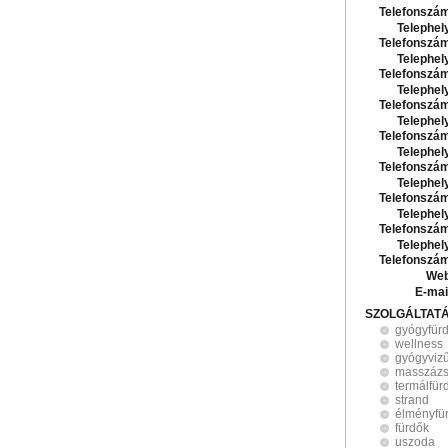
Telefonszá
Telephel
Telefonszá
Telephel
Telefonszá
Telephel
Telefonszá
Telephel
Telefonszá
Telephel
Telefonszá
Telephel
Telefonszá
Telephel
Telefonszá
Telephel
Telefonszá
Web
E-mai
SZOLGÁLTAT
gyógyfür
wellness
gyógyvizű
masszáz
termálfür
strand
élményfü
fürdők
uszoda