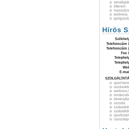
vendéglá
étterem
masszáz
wellness
gyógyszá
Hírös S
Székhel
Telefonszám 
Telefonszám 
Fax 
Telephel
Telephel
Web
E-mai
SZOLGÁLTAT
sport ter
úszásokt
wellness 
rendezvé
élményfü
uszoda
szabadid
szabadid
sportcsar
csúszdap