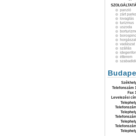
SZOLGÁLTAT
panzió
zárt park
lovaglás
turizmus
uszoda
borturizm
borospin
horgásza
vadászat
szállás
idegenfo
étterem
szabadid
Budapes
Székhel
Telefonszám 
Fax 
Levelezési cí
Telephel
Telefonszá
Telephel
Telefonszá
Telephel
Telefonszá
Telephel