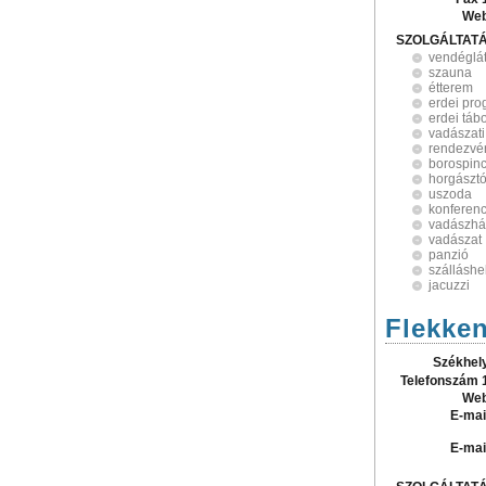
Web
SZOLGÁLTAT
vendéglá
szauna
étterem
erdei pr
erdei táb
vadászati
rendezvé
borospin
horgászt
uszoda
konferen
vadászhá
vadászat
panzió
szálláshe
jacuzzi
Flekke
Székhel
Telefonszám 
Web
E-mai
E-mai