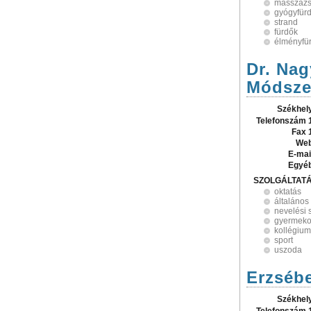
masszáz
gyógyfür
strand
fürdők
élményfü
Dr. Na
Módsze
Székhel
Telefonszám 
Fax 
Web
E-mai
Egyé
SZOLGÁLTAT
oktatás
általános
nevelési 
gyermeko
kollégium
sport
uszoda
Erzsébe
Székhel