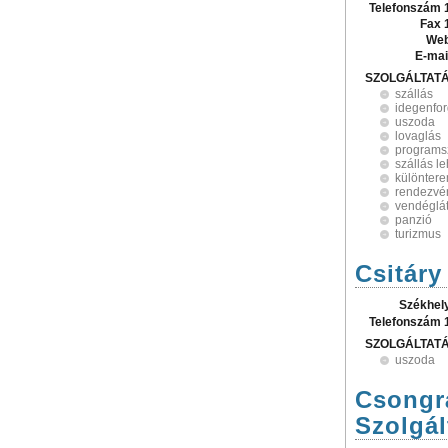
Telefonszám 
Fax 
Web
E-mai
SZOLGÁLTAT
szállás
idegenfo
uszoda
lovaglás
programs
szállás le
különter
rendezvé
vendéglá
panzió
turizmus
Csitáry
Székhel
Telefonszám 
SZOLGÁLTAT
uszoda
Csongrá
Szolgál