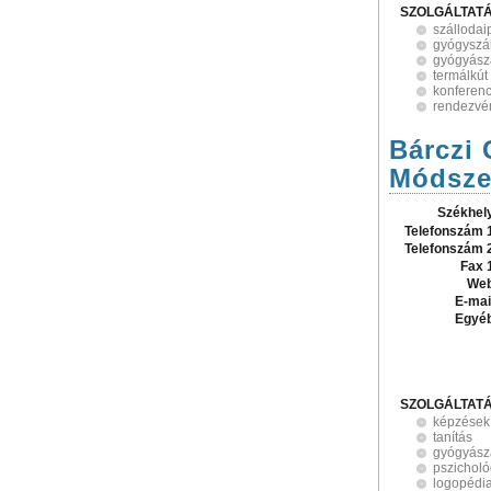
SZOLGÁLTAT
szállodai
gyógyszá
gyógyász
termálkút
konferen
rendezvé
Bárczi
Módsze
Székhel
Telefonszám 
Telefonszám 
Fax 
Web
E-mai
Egyé
SZOLGÁLTAT
képzések
tanítás
gyógyász
pszicholó
logopédi