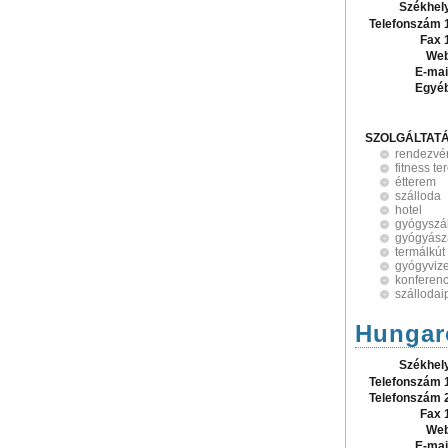
Székhel
Telefonszám 
Fax 
Web
E-mai
Egyé
SZOLGÁLTAT
rendezvé
fitness t
étterem
szálloda
hotel
gyógyszá
gyógyász
termálkút
gyógyviz
konferen
szállodai
Hungar
Székhel
Telefonszám 
Telefonszám 
Fax 
Web
E-mai