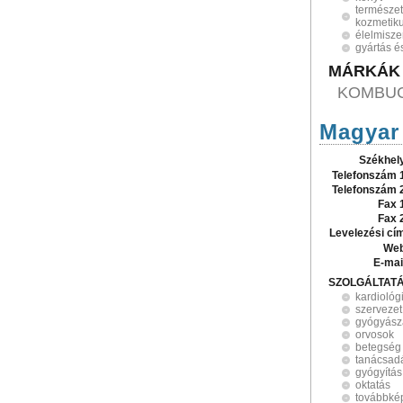
természe
kozmetik
élelmisze
gyártás é
MÁRKÁK
KOMBUC
Magyar
Székhel
Telefonszám 
Telefonszám 
Fax 
Fax 
Levelezési cí
Web
E-mai
SZOLGÁLTAT
kardiológ
szervezet
gyógyász
orvosok
betegség
tanácsad
gyógyítás
oktatás
továbbké