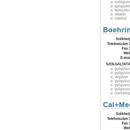
kollégium
gyógyped
fejlesztés
oktatás
napközi
Boehri
Székhel
Telefonszám 
Fax 
Web
E-mai
SZOLGÁLTAT
gyógysze
gyógysze
vegyipar
gyógyász
gyógyásza
gyógysze
marketin
Cal+Me
Székhel
Telefonszám 
Fax 
Web