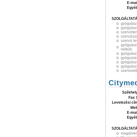
E-mai
Egyé
SZOLGÁLTAT
gyógyász
gyógyász
szervízte
szervízsz
szervíz t
gyógyásza
nélkül)
gyógyász
gyógysze
gyógyásza
gyógyász
szervizel
Cityme
Székhel
Fax 
Levelezési cí
Web
E-mai
Egyé
SZOLGÁLTAT
magánre