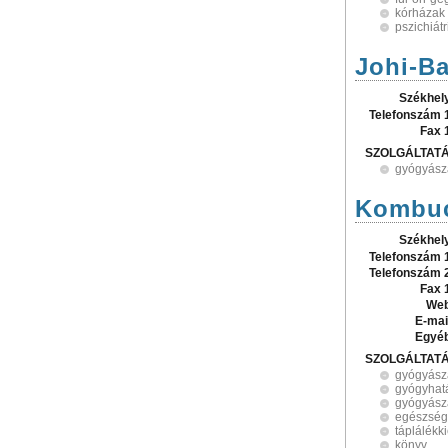
kórházak
pszichiátr
Johi-Ba
Székhel
Telefonszám 
Fax 
SZOLGÁLTAT
gyógyász
Kombuc
Székhel
Telefonszám 
Telefonszám 
Fax 
Web
E-mai
Egyé
SZOLGÁLTAT
gyógyász
gyógyhat
gyógyász
egészség
táplálékk
könyv