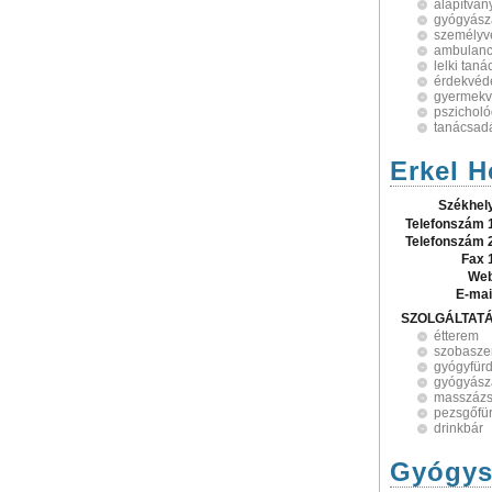
alapítván
gyógyász
személyv
ambulanc
lelki tan
érdekvéd
gyermek
pszichol
tanácsad
Erkel H
Székhel
Telefonszám 
Telefonszám 
Fax 
Web
E-mai
SZOLGÁLTAT
étterem
szobasze
gyógyfür
gyógyász
masszáz
pezsgőfü
drinkbár
Gyógysz