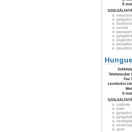
E-mai
SZOLGÁLTAT
masszáz
gyógyász
ásványví
uszoda
aquapark
gyógyfür
idegenfo
termálfür
strandfür
Hungues
Székhel
Telefonszám 
Fax 
Levelezési cí
Web
E-mai
SZOLGÁLTAT
szálloda
hotel
gyógyász
gyógyfür
vendéglá
rendezvé
sport