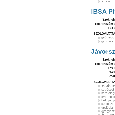
fitness
IBSA P
Székhel
Telefonszám 
Fax 
SZOLGÁLTAT
gyógysze
gyógyász
Jávors
Székhel
Telefonszám 
Fax 
Web
E-mai
SZOLGÁLTAT
fekvőbete
sebészet
kardiológ
gyermekg
belgyógy
szülészet
urológia
gyógyász
fül-orr g