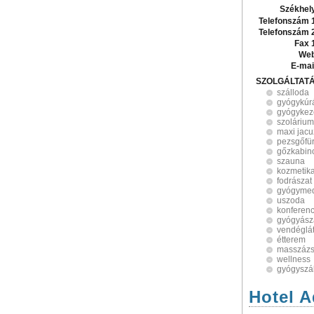
Székhel
Telefonszám 
Telefonszám 
Fax 
Web
E-mai
SZOLGÁLTAT
szálloda
gyógykúr
gyógykez
szolárium
maxi jacu
pezsgőfü
gőzkabin
szauna
kozmetik
fodrászat
gyógyme
uszoda
konferen
gyógyász
vendéglá
étterem
masszáz
wellness
gyógyszá
Hotel 