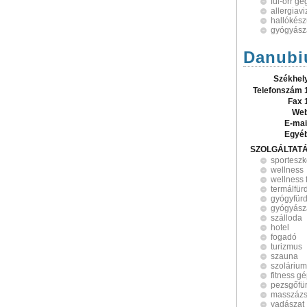
fül-orr g
allergiavi
hallókész
gyógyász
Danubi
Székhel
Telefonszám 
Fax 
Web
E-mai
Egyé
SZOLGÁLTAT
sportesz
wellness
wellness 
termálfür
gyógyfür
gyógyász
szálloda
hotel
fogadó
turizmus
szauna
szolárium
fitness g
pezsgőfü
masszáz
vadászat