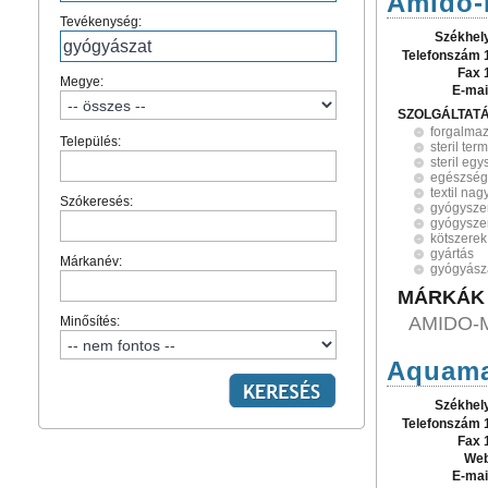
Amido-
Tevékenység:
Székhel
Telefonszám 
Fax 
Megye:
E-mai
SZOLGÁLTAT
forgalma
Település:
steril ter
steril eg
egészségü
textil na
Szókeresés:
gyógysze
gyógysze
kötszerek
gyártás
Márkanév:
gyógyász
MÁRKÁK
AMIDO-
Minősítés:
Aquamar
Székhel
Telefonszám 
Fax 
Web
E-mai