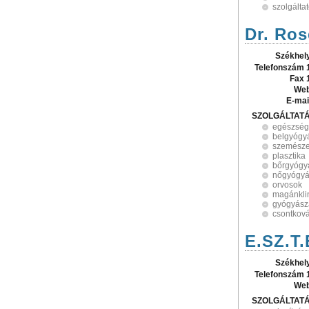
szolgálta
Dr. Ros
Székhel
Telefonszám 
Fax 
Web
E-mai
SZOLGÁLTAT
egészsé
belgyógy
szemésze
plasztika
bőrgyógy
nőgyógyá
orvosok
magánkli
gyógyász
csontkov
E.SZ.T.
Székhel
Telefonszám 
Web
SZOLGÁLTAT