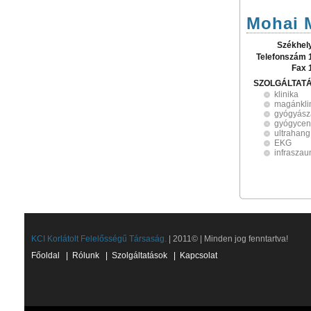
Mohai 
Székhel
Telefonszám 
Fax 
SZOLGÁLTAT
klinika
magánkli
gyógyász
gyógycen
ultrahang
EKG
infraszau
KCI Korlátolt Felelősségű Társaság.
| 2011© | Minden jog fenntartva!
Főoldal
|
Rólunk
|
Szolgáltatások
|
Kapcsolat