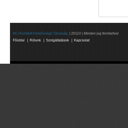
KCI Korlátolt Felelősségű Társaság.
| 2011© | Minden jog fenntartva!
Főoldal
|
Rólunk
|
Szolgáltatások
|
Kapcsolat