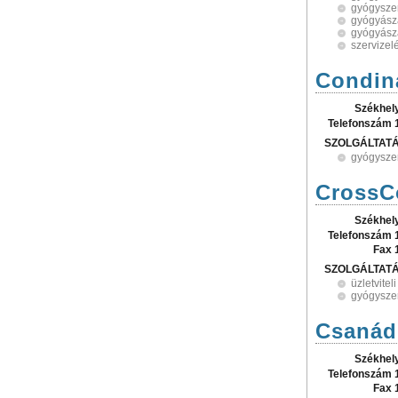
gyógysze
gyógyásza
gyógyász
szervizel
Condina
Székhel
Telefonszám 
SZOLGÁLTAT
gyógysze
CrossC
Székhel
Telefonszám 
Fax 
SZOLGÁLTAT
üzletvite
gyógysze
Csanád
Székhel
Telefonszám 
Fax 