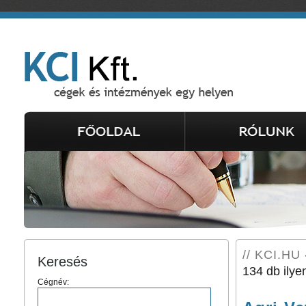
// KCI.HU
Keresés
134 db ilye
Cégnév: