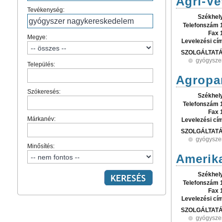
Agri-Ve
Tevékenység:
Székhel
Telefonszám 
Fax 
Megye:
Levelezési cí
SZOLGÁLTAT
gyógysze
Település:
Agropan
Szókeresés:
Székhel
Telefonszám 
Fax 
Márkanév:
Levelezési cí
SZOLGÁLTAT
gyógysze
Minősítés:
Amerika
Székhel
Telefonszám 
Fax 
Levelezési cí
SZOLGÁLTAT
gyógysze