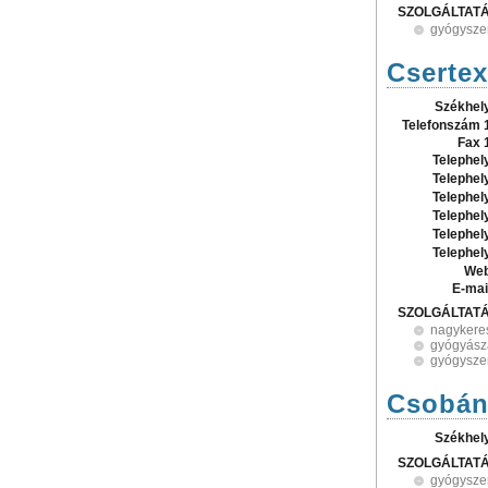
SZOLGÁLTAT
gyógysze
Csertex
Székhel
Telefonszám 
Fax 
Telephel
Telephel
Telephel
Telephel
Telephel
Telephel
Web
E-mai
SZOLGÁLTAT
nagykere
gyógyász
gyógysze
Csobán
Székhel
SZOLGÁLTAT
gyógysze