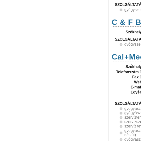
SZOLGÁLTAT
gyógysze
C & F B
Székhel
SZOLGÁLTAT
gyógysze
Cal+Me
Székhel
Telefonszám 
Fax 
Web
E-mai
Egyé
SZOLGÁLTAT
gyógyász
gyógyász
szervízte
szervízsz
szervíz t
gyógyásza
nélkül)
gyógyász