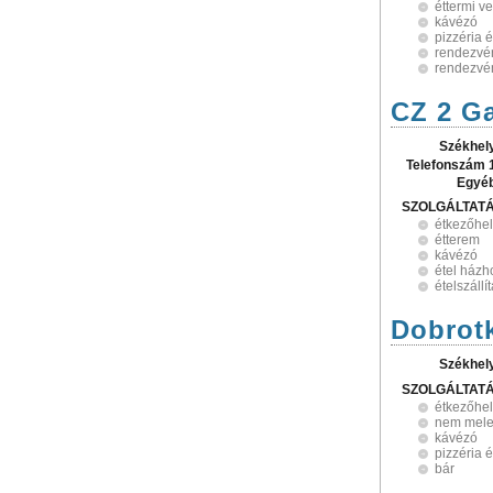
éttermi v
kávézó
pizzéria 
rendezvén
rendezvé
CZ 2 Ga
Székhel
Telefonszám 
Egyé
SZOLGÁLTAT
étkezőhel
étterem
kávézó
étel házh
ételszállí
Dobrotk
Székhel
SZOLGÁLTAT
étkezőhel
nem mele
kávézó
pizzéria 
bár