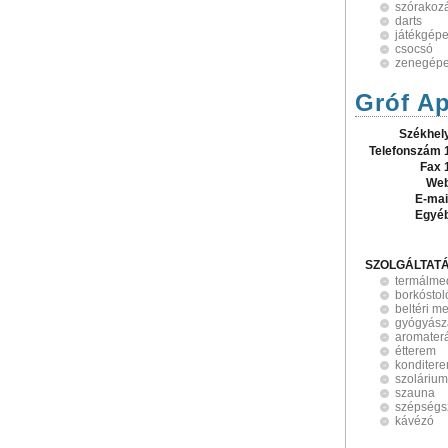
szórakoz
darts
játékgép
csocsó
zenegép
Gróf Ap
Székhel
Telefonszám 
Fax 
Web
E-mai
Egyé
SZOLGÁLTAT
termálme
borkóstol
beltéri m
gyógyásza
aromater
étterem
konditer
szolárium
szauna
szépségs
kávézó