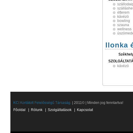
szállodai
szálláshe
étterem
kávézó
bowling
szauna
wellness
úszómed
Ilonka 
Székhel
SZOLGÁLTAT
kávézó
KCI Korlátolt Felelősségű Társaság.
| 2011© | Minden jog fenntartva!
Főoldal
|
Rólunk
|
Szolgáltatások
|
Kapcsolat