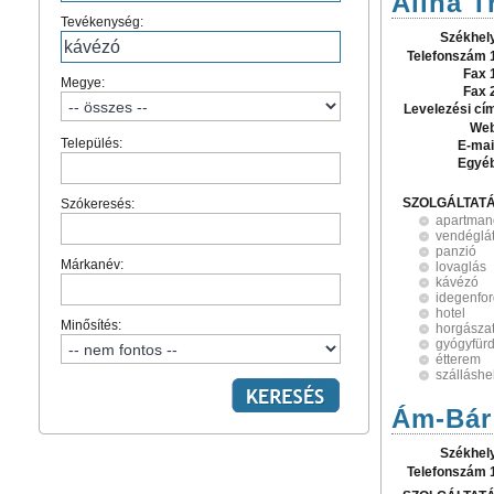
Alina T
Tevékenység:
Székhel
Telefonszám 
Fax 
Megye:
Fax 
Levelezési cí
Web
Település:
E-mai
Egyé
SZOLGÁLTAT
Szókeresés:
apartman
vendéglá
panzió
Márkanév:
lovaglás
kávézó
idegenfo
hotel
Minősítés:
horgásza
gyógyfür
étterem
szálláshe
Ám-Bár 
Székhel
Telefonszám 