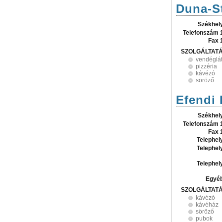
Duna-St
Székhel
Telefonszám 
Fax 
SZOLGÁLTAT
vendéglá
pizzéria
kávézó
söröző
Efendi 
Székhel
Telefonszám 
Fax 
Telephel
Telephel
Telephel
Egyé
SZOLGÁLTAT
kávézó
kávéház
söröző
pubok