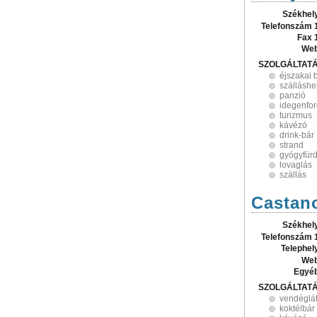
Székhel
Telefonszám 
Fax 
Web
SZOLGÁLTAT
éjszakai 
szálláshe
panzió
idegenfo
turizmus
kávézó
drink-bár
strand
gyógyfür
lovaglás
szállás
Castano
Székhel
Telefonszám 
Telephel
Web
Egyé
SZOLGÁLTAT
vendéglá
koktélbár