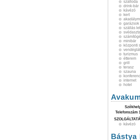
szálloda
drink-bár
kávézó
kert
akadálym
garázsok
szállás le
svédaszta
számítóg
minibár
központi 
vendéglá
turizmus
étterem
grill
terasz
szauna
konferen
internet
hotel
Avakum
Székhel
Telefonszám 
SZOLGÁLTAT
kávézó
Bástya