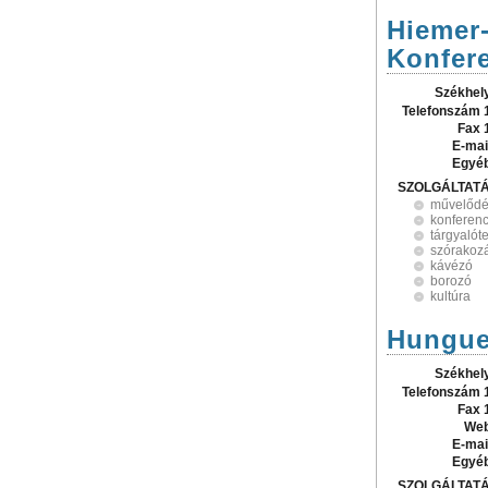
Hiemer
Konfer
Székhel
Telefonszám 
Fax 
E-mai
Egyé
SZOLGÁLTAT
művelődé
konferen
tárgyalót
szórakoz
kávézó
borozó
kultúra
Hungues
Székhel
Telefonszám 
Fax 
Web
E-mai
Egyé
SZOLGÁLTAT