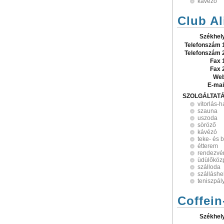
kávézó
Club Al
Székhel
Telefonszám 
Telefonszám 
Fax 
Fax 
Web
E-mai
SZOLGÁLTAT
vitorlás-h
szauna
uszoda
söröző
kávézó
teke- és 
étterem
rendezvé
üdülőköz
szálloda
szálláshe
teniszpál
Coffein
Székhel