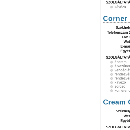
SZOLGÁLTAT
kávézó
Corner
Székhel
Telefonszám 
Fax 
Web
E-mai
Egyé
SZOLGÁLTAT
étterem
étkezőhel
vendéglá
rendezvé
rendezvén
kávézó
söröző
konferen
Cream 
Székhel
Web
Egyé
SZOLGÁLTAT