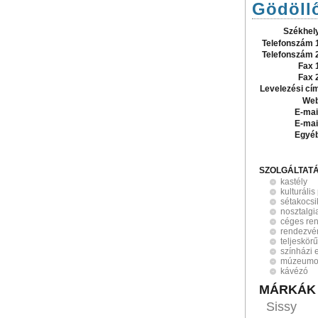
Gödöllő
Székhel
Telefonszám 
Telefonszám 
Fax 
Fax 
Levelezési cí
Web
E-mai
E-mai
Egyé
SZOLGÁLTAT
kastély
kulturáli
sétakocs
nosztalgi
céges re
rendezvé
teljeskör
színházi 
múzeumo
kávézó
MÁRKÁK
Sissy