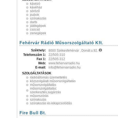
kávézó
kávéház
söröző
pubok
szórakozás
darts
játékgépek
csocsó
zenegépek
Fehérvár Rádió Műsorszolgáltató Kft.
Székhely:
8000 Székesfehérvár , Donát u.92.
Telefonszám 1:
22/505-310
Fax 1:
22/505-312
Web:
www.fehervarradio.hu
E-mail:
info@fehervarradio.hu
SZOLGÁLTATÁSOK
rádióállomás üzemeltetés
közszolgálati műsorszolgáltatás
műsorszolgáltatás
műsorszolgáltatás:
szerkesztés,sugárzás
műsorszórás
szórakozás
szórakozás és kikapcsolódás
Fire Bull Bt.