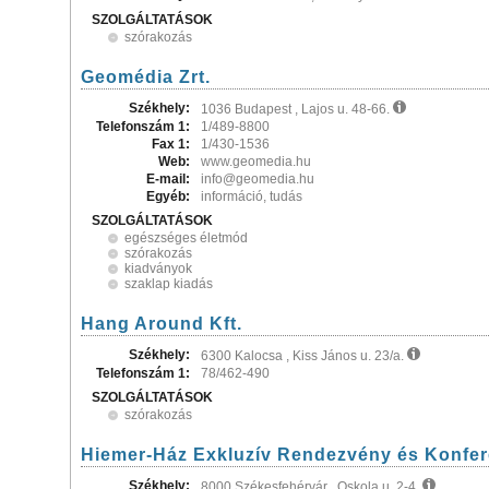
SZOLGÁLTATÁSOK
szórakozás
Geomédia Zrt.
Székhely:
1036 Budapest , Lajos u. 48-66.
Telefonszám 1:
1/489-8800
Fax 1:
1/430-1536
Web:
www.geomedia.hu
E-mail:
info@geomedia.hu
Egyéb:
információ, tudás
SZOLGÁLTATÁSOK
egészséges életmód
szórakozás
kiadványok
szaklap kiadás
Hang Around Kft.
Székhely:
6300 Kalocsa , Kiss János u. 23/a.
Telefonszám 1:
78/462-490
SZOLGÁLTATÁSOK
szórakozás
Hiemer-Ház Exkluzív Rendezvény és Konfe
Székhely:
8000 Székesfehérvár , Oskola u. 2-4.