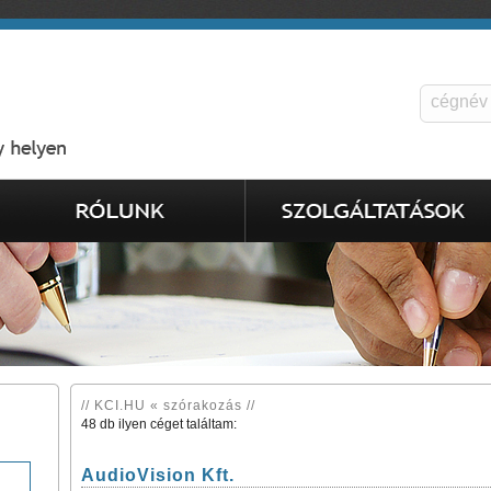
// KCI.HU « szórakozás //
48 db ilyen céget találtam:
AudioVision Kft.