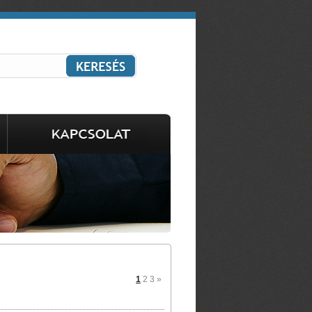
1
2
3
»