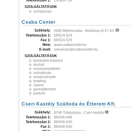
Telefonszám 1:
23/389-736
SZOLGÁLTATÁSOK
szórakozás
Csaba Center
Székhely:
5600 Békéscsaba , Andrássy út 37-43.
Telefonszám 1:
66/524-524
Fax 1:
66/524-525
Web:
www.csabacenter.hu
E-mail:
szervezes@csabacenter.hu
SZOLGÁLTATÁSOK
bevásárló központ
áruház
moziüzemeltetés
szórakozás
rendezvények
bowling
casino
gyorséttermek
parkoló
Cseri Kastély Szálloda és Étterem Kft.
Székhely:
8246 Tótvázsony , Cseri kastély
Telefonszám 1:
88/266-046
Telefonszám 2:
88/506-830
Fax 1:
88/506-830