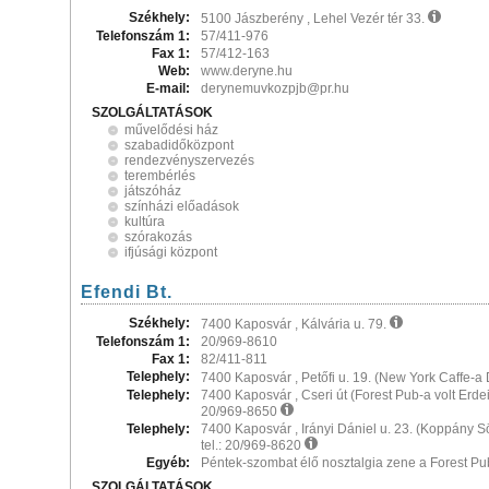
Székhely:
5100 Jászberény , Lehel Vezér tér 33.
Telefonszám 1:
57/411-976
Fax 1:
57/412-163
Web:
www.deryne.hu
E-mail:
derynemuvkozpjb@pr.hu
SZOLGÁLTATÁSOK
művelődési ház
szabadidőközpont
rendezvényszervezés
terembérlés
játszóház
színházi előadások
kultúra
szórakozás
ifjúsági központ
Efendi Bt.
Székhely:
7400 Kaposvár , Kálvária u. 79.
Telefonszám 1:
20/969-8610
Fax 1:
82/411-811
Telephely:
7400 Kaposvár , Petőfi u. 19. (New York Caffe-
Telephely:
7400 Kaposvár , Cseri út (Forest Pub-a volt Erdei
20/969-8650
Telephely:
7400 Kaposvár , Irányi Dániel u. 23. (Koppány 
tel.: 20/969-8620
Egyéb:
Péntek-szombat élő nosztalgia zene a Forest Pu
SZOLGÁLTATÁSOK