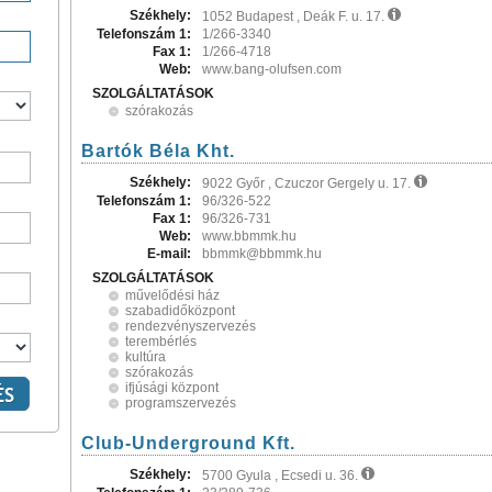
Székhely:
1052 Budapest , Deák F. u. 17.
Telefonszám 1:
1/266-3340
Fax 1:
1/266-4718
Web:
www.bang-olufsen.com
SZOLGÁLTATÁSOK
szórakozás
Bartók Béla Kht.
Székhely:
9022 Győr , Czuczor Gergely u. 17.
Telefonszám 1:
96/326-522
Fax 1:
96/326-731
Web:
www.bbmmk.hu
E-mail:
bbmmk@bbmmk.hu
SZOLGÁLTATÁSOK
művelődési ház
szabadidőközpont
rendezvényszervezés
terembérlés
kultúra
szórakozás
ifjúsági központ
programszervezés
Club-Underground Kft.
Székhely:
5700 Gyula , Ecsedi u. 36.