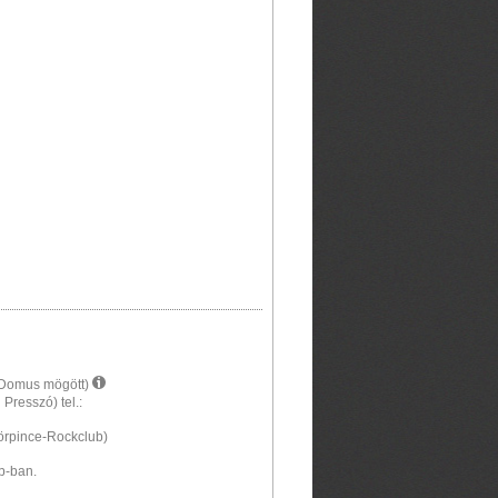
a Domus mögött)
 Presszó) tel.:
Sörpince-Rockclub)
b-ban.