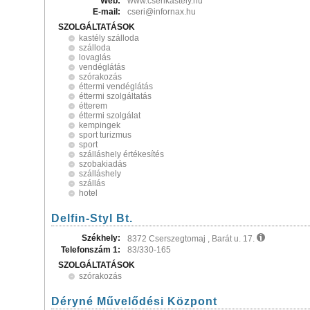
Web:
www.cserikastely.hu
E-mail:
cseri@infornax.hu
SZOLGÁLTATÁSOK
kastély szálloda
szálloda
lovaglás
vendéglátás
szórakozás
éttermi vendéglátás
éttermi szolgáltatás
étterem
éttermi szolgálat
kempingek
sport turizmus
sport
szálláshely értékesítés
szobakiadás
szálláshely
szállás
hotel
Delfin-Styl Bt.
Székhely:
8372 Cserszegtomaj , Barát u. 17.
Telefonszám 1:
83/330-165
SZOLGÁLTATÁSOK
szórakozás
Déryné Művelődési Központ