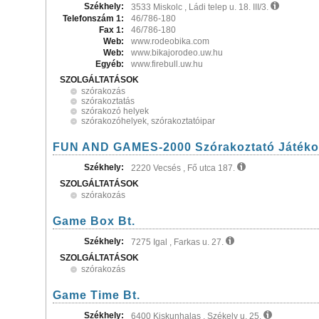
Székhely:
3533 Miskolc , Ládi telep u. 18. III/3.
Telefonszám 1:
46/786-180
Fax 1:
46/786-180
Web:
www.rodeobika.com
Web:
www.bikajorodeo.uw.hu
Egyéb:
www.firebull.uw.hu
SZOLGÁLTATÁSOK
szórakozás
szórakoztatás
szórakozó helyek
szórakozóhelyek, szórakoztatóipar
FUN AND GAMES-2000 Szórakoztató Játékok
Székhely:
2220 Vecsés , Fő utca 187.
SZOLGÁLTATÁSOK
szórakozás
Game Box Bt.
Székhely:
7275 Igal , Farkas u. 27.
SZOLGÁLTATÁSOK
szórakozás
Game Time Bt.
Székhely:
6400 Kiskunhalas , Székely u. 25.