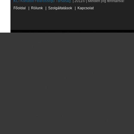
KCI Korlátolt Felelősségű Társaság.
| 2011© | Minden jog fenntartva!
Főoldal
|
Rólunk
|
Szolgáltatások
|
Kapcsolat