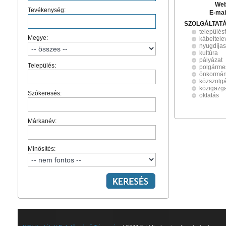
Web
Tevékenység:
E-mai
SZOLGÁLTAT
település
Megye:
kábeltele
nyugdíja
kultúra
pályázat
Település:
polgármes
önkormán
közszolgá
közigazg
Szókeresés:
oktatás
Márkanév:
Minősítés: