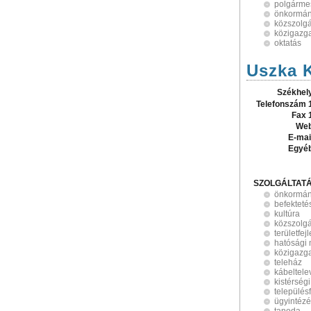
polgármes
önkormán
közszolgá
közigazg
oktatás
Uszka 
Székhel
Telefonszám 
Fax 
Web
E-mai
Egyé
SZOLGÁLTAT
önkormán
befekteté
kultúra
közszolgá
területfej
hatósági
közigazg
teleház
kábeltele
kistérség
település
ügyintéz