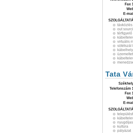
Fax 
Web
E-mai
SZOLGÁLTAT
távközlés
out sourc
térfigyel
kábeltele
virtuális
sötétszál 
kábelhely
üzemelte
kábeltele
menedzsel
Tata V
Székhel
Telefonszám 
Fax 
Web
E-mai
SZOLGÁLTAT
település
kábeltele
nyugdíja
kultúra
pályázat