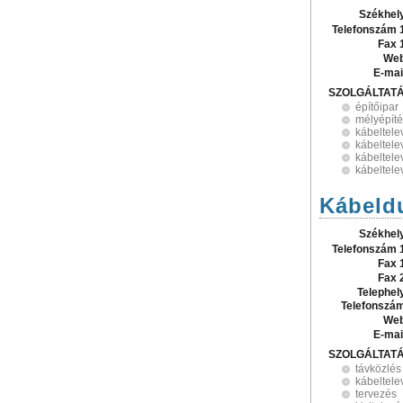
Székhel
Telefonszám 
Fax 
Web
E-mai
SZOLGÁLTAT
építőipar
mélyépít
kábeltele
kábeltele
kábeltele
kábeltele
Kábeldu
Székhel
Telefonszám 
Fax 
Fax 
Telephel
Telefonszá
Web
E-mai
SZOLGÁLTAT
távközlés
kábeltele
tervezés