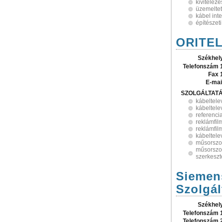
kivitelezé
üzemelte
kábel inte
építészet
ORITEL
Székhel
Telefonszám 
Fax 
E-mai
SZOLGÁLTAT
kábeltele
kábeltele
referenci
reklámfil
reklámfil
kábeltele
műsorszol
műsorszol
szerkeszt
Siemens
Szolgál
Székhel
Telefonszám 
Telefonszám 