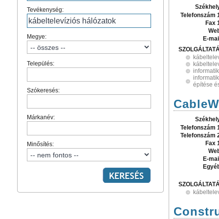
Székhel
Tevékenység:
Telefonszám 
Fax 
Web
Megye:
E-mai
SZOLGÁLTAT
kábeltele
Település:
kábeltelev
informati
informati
építése é
Szókeresés:
CableWo
Márkanév:
Székhel
Telefonszám 
Telefonszám 
Fax 
Minősítés:
Web
E-mai
Egyé
SZOLGÁLTAT
kábeltele
Constru