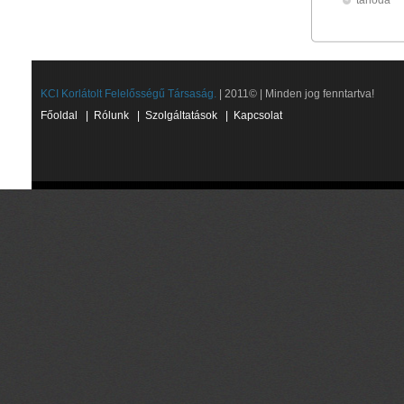
tanoda
KCI Korlátolt Felelősségű Társaság.
| 2011© | Minden jog fenntartva!
Főoldal
|
Rólunk
|
Szolgáltatások
|
Kapcsolat