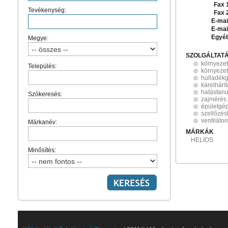
Fax 
Tevékenység:
Fax 
E-mai
E-mai
Egyé
Megye:
SZOLGÁLTAT
környeze
Település:
környezet
hulladék
kárelhárí
hatástan
Szókeresés:
zajmérés
épületgé
szellőzés
ventilátor
Márkanév:
MÁRKÁK
HELIOS
Minősítés: