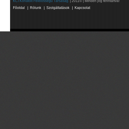
KCI Korlátolt Felelősségű Társaság.
| 2011© | Minden jog fenntartva!
Főoldal
|
Rólunk
|
Szolgáltatások
|
Kapcsolat