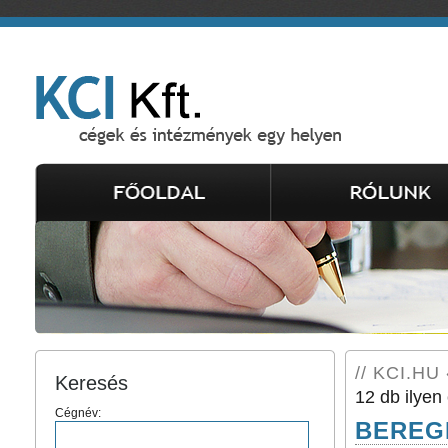
// KCI.HU 
Keresés
12 db ilyen 
Cégnév:
BEREGI