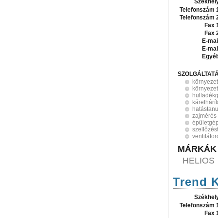
Székhel
Telefonszám 
Telefonszám 
Fax 
Fax 
E-mai
E-mai
Egyé
SZOLGÁLTAT
környeze
környezet
hulladék
kárelhárí
hatástan
zajmérés
épületgé
szellőzés
ventilátor
MÁRKÁK
HELIOS
Trend K
Székhel
Telefonszám 
Fax 