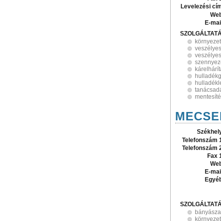
Levelezési cí
Web
E-mai
SZOLGÁLTAT
környeze
veszélyes
veszélyes
szennyezet
kárelhárí
hulladékg
hulladékl
tanácsad
mentesíté
MECSEK
Székhel
Telefonszám 
Telefonszám 
Fax 
Web
E-mai
Egyé
SZOLGÁLTAT
bányásza
környeze