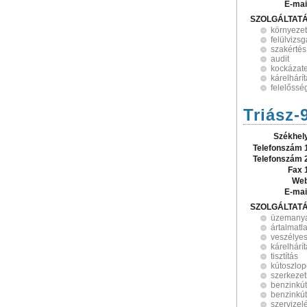
E-mai
SZOLGÁLTAT
környeze
felülvizsg
szakértés
audit
kockázat
kárelhárí
felelőssé
Triász-
Székhel
Telefonszám 
Telefonszám 
Fax 
Web
E-mai
SZOLGÁLTAT
üzemanya
ártalmatl
veszélyes
kárelhárí
tisztítás
kútoszlo
szerkezet
benzinkút
benzinkút
szervizel