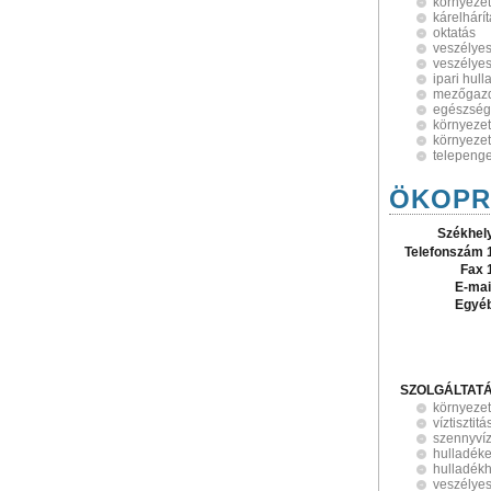
környeze
kárelhárí
oktatás
veszélyes
veszélyes
ipari hul
mezőgazd
egészségü
környezet
környezet
telepeng
ÖKOPRO
Székhel
Telefonszám 
Fax 
E-mai
Egyé
SZOLGÁLTAT
környeze
víztisztitá
szennyvízt
hulladéke
hulladék
veszélyes