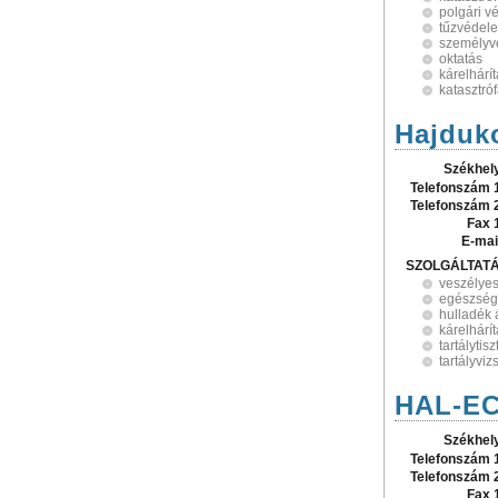
polgári v
tűzvédel
személyv
oktatás
kárelhárí
katasztróf
Hajduk
Székhel
Telefonszám 
Telefonszám 
Fax 
E-mai
SZOLGÁLTAT
veszélyes
egészség
hulladék 
kárelhárí
tartálytisz
tartályviz
HAL-EC
Székhel
Telefonszám 
Telefonszám 
Fax 