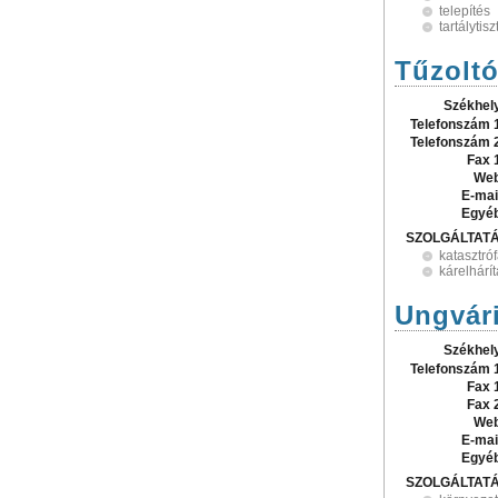
telepítés
tartálytisz
Tűzolt
Székhel
Telefonszám 
Telefonszám 
Fax 
Web
E-mai
Egyé
SZOLGÁLTAT
katasztróf
kárelhárí
Ungvári
Székhel
Telefonszám 
Fax 
Fax 
Web
E-mai
Egyé
SZOLGÁLTAT