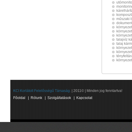
utómonito
monitorin
kárelhárí
komposzt
műszaki b
dokument
környezet
környezet
környezet
talajvíz 
talaj kár
környezet
környezet
tényfeltár
környeze
KCI Korlátolt Felelősségű Társaság.
| 2011© | Minden jog fenntartva!
Főoldal
|
Rólunk
|
Szolgáltatások
|
Kapcsolat