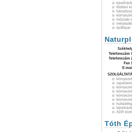
kárelhárí
földtani k
bányászat
környeze
műszaki e
mélyépít
építőipar
Naturpl
Székhel
Telefonszám 
Telefonszám 
Fax 
E-mai
SZOLGÁLTAT
környeze
zajvédel
környezet
környezet
környezet
környezet
hulladék
kárelhárí
ADR bizt
Tóth Ép