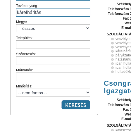
Székhel
Tevékenység:
Telefonszám 
Telefonszám 
Fax 
Megye:
Web
E-mai
SZOLGÁLTAT
Település:
veszélyes
veszélyes
veszélyes
kárelhárí
Szókeresés:
pályázat
hatástan
ipari hul
ipari hull
Márkanév:
hulladék
Csongr
Minősítés:
Igazga
Székhel
Telefonszám 
Fax 
Web
E-mai
SZOLGÁLTAT
katasztró