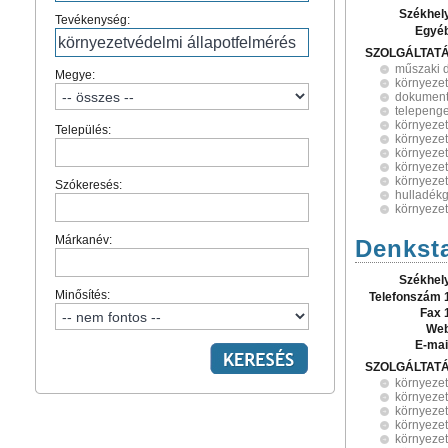
Székhel
Tevékenység:
Egyé
SZOLGÁLTAT
műszaki 
Megye:
környezet
dokument
telepeng
környeze
Település:
környeze
környeze
környezet
környeze
Szókeresés:
hulladékg
környezet
Márkanév:
Denksta
Székhel
Minősítés:
Telefonszám 
Fax 
Web
E-mai
SZOLGÁLTAT
környeze
környeze
környezet
környeze
környeze