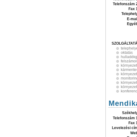
Telefonszám 
Fax 
Telephel
E-mai
Egyé
SZOLGÁLTAT
telephely
oktatás
hulladékg
felszámol
környeze
kármentes
környezet
monitorin
környezet
környezet
konferen
Mendiká
Székhel
Telefonszám 
Fax 
Levelezési cí
Web