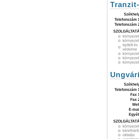
Tranzit
Székhel
Telefonszám 
Telefonszám 
SZOLGÁLTAT
környezet
környeze
épített és
védelme
környezet
környezet
környezet
Ungvári
Székhel
Telefonszám 
Fax 
Fax 
Web
E-mai
Egyé
SZOLGÁLTAT
környeze
kárelhárí
oktatás