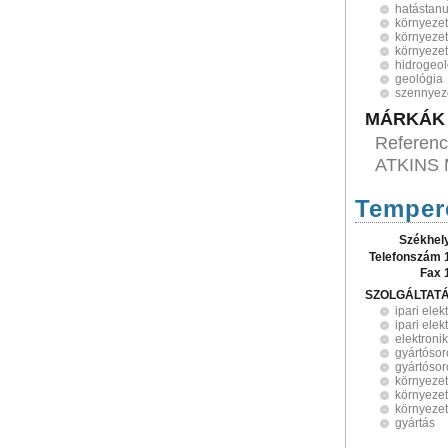
hatástan
környeze
környezet
környezet
hidrogeol
geológia
szennyez
MÁRKÁK
Referenci
ATKINS M
Temperó
Székhel
Telefonszám 
Fax 
SZOLGÁLTAT
ipari elek
ipari elek
elektroni
gyártósor
gyártóso
környezet
környeze
környeze
gyártás