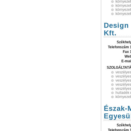
környezet
környeze
környezet
környezet
Design 
Kft.
Székhel
Telefonszám 
Fax 
Web
E-mai
SZOLGÁLTAT
veszélyes
veszélyes
veszélyes
veszélyes
veszélyes
hulladék 
környezet
Észak-
Egyesü
Székhel
Telefonszám 