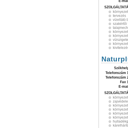
E-mai
SZOLGÁLTAT
környeze
tervezés
vízellátó
szakértői
talajmec
környezet
környezet
vízsziget
környeze
kivitelezé
Naturpl
Székhel
Telefonszám 
Telefonszám 
Fax 
E-mai
SZOLGÁLTAT
környeze
zajvédel
környezet
környezet
környezet
környezet
hulladék
kárelhárí