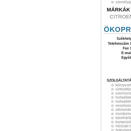
személyg
MÁRKÁK
CITROE
ÖKOPRO
Székhel
Telefonszám 
Fax 
E-mai
Egyé
SZOLGÁLTAT
környeze
víztisztitá
szennyvízt
hulladéke
hulladék
veszélyes
utómonito
monitorin
kárelhárí
komposzt
műszaki b
dokument