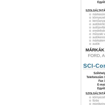
Egyé
SZOLGÁLTAT
márkasze
környezet
kenőany
autóbérlé
autójavít
eredetisé
műszaki 
autókere
márkaker
autók
MÁRKÁK
FORD, A
SCI-Co
Székhel
Telefonszám 
Fax 
E-mai
Egyé
SZOLGÁLTAT
környeze
fúrás
monitorin