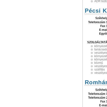
ADR bizt
Pécsi K
Székhel
Telefonszám 
Fax 
E-mai
Egyé
SZOLGÁLTAT
környezet
tanácsad
veszélyes
környeze
környeze
közmű
veszélyes
szállítás
veszélyes
Romhán
Székhel
Telefonszám 
Telefonszám 
Fax 
E-mai