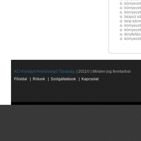
környezet
környezet
környezet
talajvíz 
talaj kár
környezet
környezet
tényfeltár
környeze
KCI Korlátolt Felelősségű Társaság.
| 2011© | Minden jog fenntartva!
Főoldal
|
Rólunk
|
Szolgáltatások
|
Kapcsolat