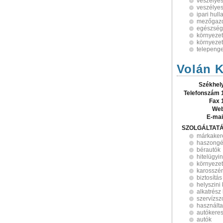
veszélyes
veszélyes
ipari hul
mezőgazd
egészségü
környezet
környezet
telepeng
Volán K
Székhel
Telefonszám 
Fax 
Web
E-mai
SZOLGÁLTAT
márkaker
haszongé
bérautók
hitelügyi
környezet
karosszér
biztosítá
helyszini 
alkatrész
szervízsz
használta
autókere
autók