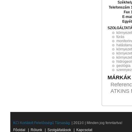
Székhel
Telefonszám 
Fax 
E-mai
Egyé
SZOLGÁLTAT
környeze
fúrás
monitorin
hatástan
környeze
környezet
környezet
hidrogeol
geológia
szennyez
MÁRKÁK
Referenci
ATKINS M
KCI Korlátolt Felelősségű Társaság.
| 2011© | Minden jog fenntartva!
Főoldal
|
Rólunk
|
Szolgáltatások
|
Kapcsolat