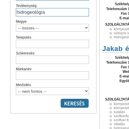
Székhel
Tevékenység:
Telefonszám 
Fax 
E-mai
Megye:
SZOLGÁLTAT
környeze
vízbázis 
hidrogeol
Település:
Jakab é
Szókeresés:
Székhel
Telefonszám 
Fax 
Márkanév:
Web
E-mai
Egyé
Minősítés:
SZOLGÁLTAT
környeze
környezet
kutatás
szoftverfe
szoftver 
oktatás
hidrogeol