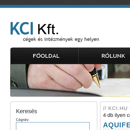
// KCI.HU 
Keresés
4 db ilyen c
Cégnév:
AQUIFE