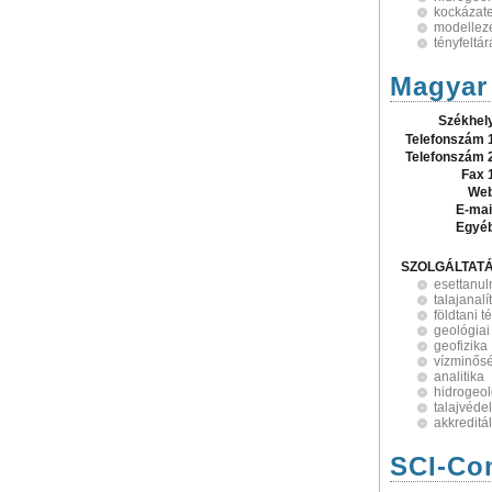
kockázat
modellez
tényfeltár
Magyar 
Székhel
Telefonszám 
Telefonszám 
Fax 
Web
E-mai
Egyé
SZOLGÁLTAT
esettanul
talajanalí
földtani 
geológiai
geofizika
vízminősé
analitika
hidrogeol
talajvéde
akkreditá
SCI-Co