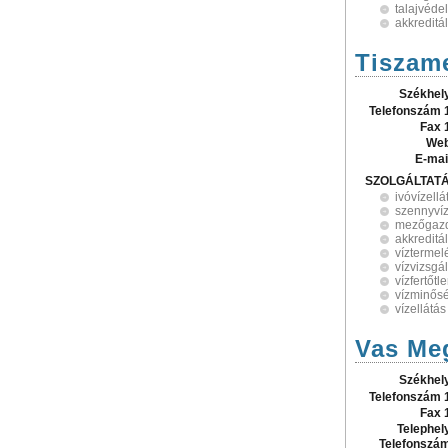
talajvéde
akkreditá
Tiszame
Székhel
Telefonszám 
Fax 
Web
E-mai
SZOLGÁLTAT
ivóvízellá
szennyvíz
mezőgazd
akkreditá
víztermel
vízvizsgál
vízfertőtl
vízminősé
vízellátás
Vas Meg
Székhel
Telefonszám 
Fax 
Telephel
Telefonszá