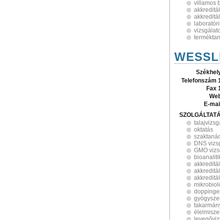
villamos
akkreditá
akkreditá
laboratór
vizsgálat
terméktan
WESSLI
Székhel
Telefonszám 
Fax 
Web
E-mai
SZOLGÁLTAT
talajvizsg
oktatás
szaktaná
DNS vizs
GMO vizs
bioanaliti
akkreditá
akkreditá
akkreditál
mikrobiol
doppinge
gyógyszer
takarmány
élelmisze
levegőviz