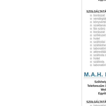
SZOLGÁLTAT
borászat
vendéglá
könyvérté
szaktaná
fás szárú 
borászat
szőlészet
hotel
szállodai
szálláshe
laboratór
akkreditá
szálloda 
hotel
szálloda
laboratór
M.A.H. 
Székhel
Telefonszám 
Web
Egyé
SZOLGÁLTAT
laboratór