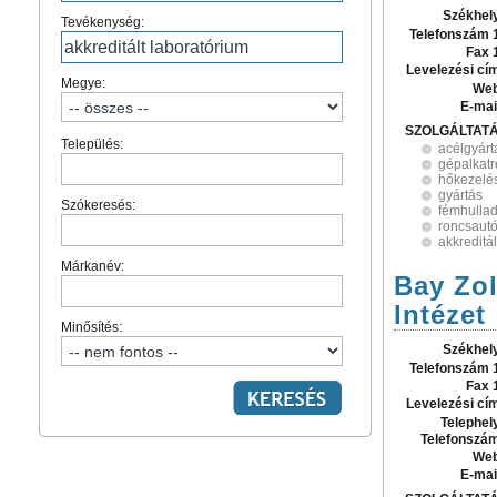
Székhel
Tevékenység:
Telefonszám 
Fax 
Levelezési cí
Megye:
Web
E-mai
SZOLGÁLTAT
Település:
acélgyárt
gépalkatr
hőkezelé
gyártás
Szókeresés:
fémhullad
roncsautó
akkreditá
Márkanév:
Bay Zo
Intézet
Minősítés:
Székhel
Telefonszám 
Fax 
Levelezési cí
Telephel
Telefonszá
Web
E-mai