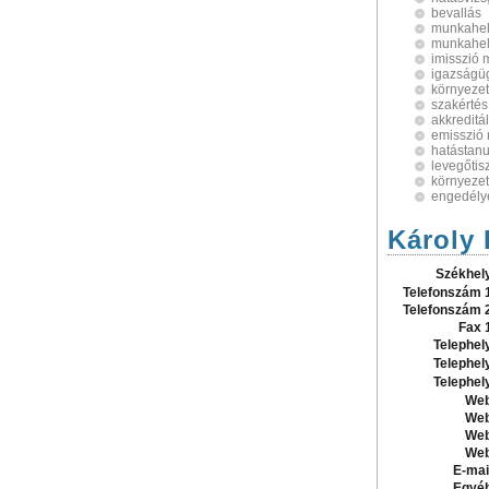
bevallás
munkahel
munkahel
imisszió 
igazságüg
környezet
szakértés
akkreditá
emisszió
hatástan
levegőtis
környeze
engedély
Károly 
Székhel
Telefonszám 
Telefonszám 
Fax 
Telephel
Telephel
Telephel
Web
Web
Web
Web
E-mai
Egyé