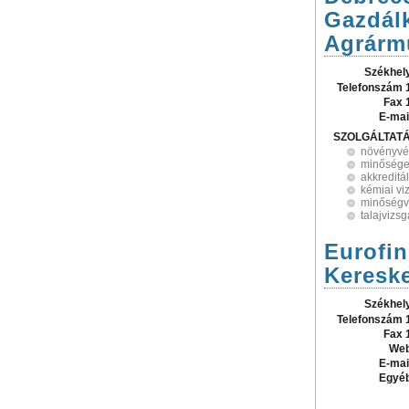
Gazdál
Agrárm
Székhel
Telefonszám 
Fax 
E-mai
SZOLGÁLTAT
növényvé
minősége
akkreditá
kémiai vi
minőségv
talajvizsg
Eurofin
Kereske
Székhel
Telefonszám 
Fax 
Web
E-mai
Egyé