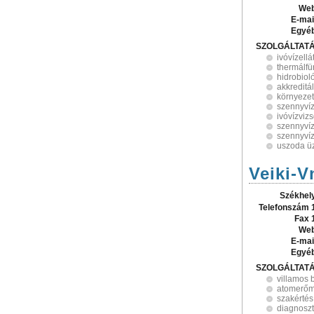
Web
E-mai
Egyé
SZOLGÁLTAT
ivóvízellá
thermálfü
hidrobiol
akkreditá
környeze
szennyvíz
ivóvízvizs
szennyvízt
szennyvíz
uszoda ü
Veiki-V
Székhel
Telefonszám 
Fax 
Web
E-mai
Egyé
SZOLGÁLTAT
villamos
atomerőm
szakértés
diagnoszt