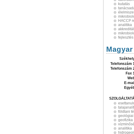
kutatás
tanácsad
élelmisze
mikrobiol
HACCP re
analitika
akkreditá
mikrobiol
fejlesztés
Magyar 
Székhel
Telefonszám 
Telefonszám 
Fax 
Web
E-mai
Egyé
SZOLGÁLTAT
esettanul
talajanalí
földtani 
geológiai
geofizika
vízminősé
analitika
hidrogeol