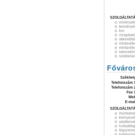
SZOLGÁLTAT
növények
terménye
bor
vizsgálat
akkreditá
mintavéte
mintavéte
laboratór
szaktaná
Főváros
Székhel
Telefonszám 
Telefonszám 
Fax 
Web
E-mai
SZOLGÁLTAT
munkahel
környezet
adatbeval
hulladék
légszenn
hatásvizs