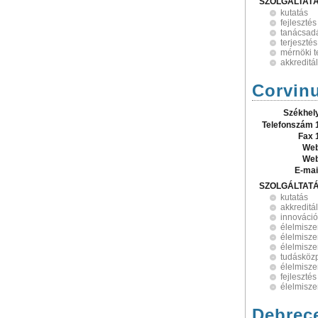
SZOLGÁLTAT
kutatás
fejlesztés
tanácsad
terjesztés
mérnöki 
akkreditá
Corvin
Székhel
Telefonszám 
Fax 
Web
Web
E-mai
SZOLGÁLTAT
kutatás
akkreditá
innováció
élelmisze
élelmisze
élelmisze
tudásköz
élelmisze
fejlesztés
élelmisze
Debrece