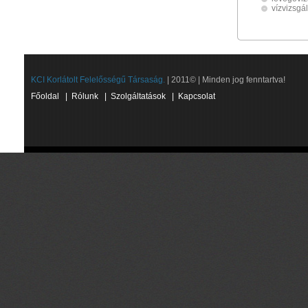
vízvizsgál
KCI Korlátolt Felelősségű Társaság.
| 2011© | Minden jog fenntartva!
Főoldal
|
Rólunk
|
Szolgáltatások
|
Kapcsolat