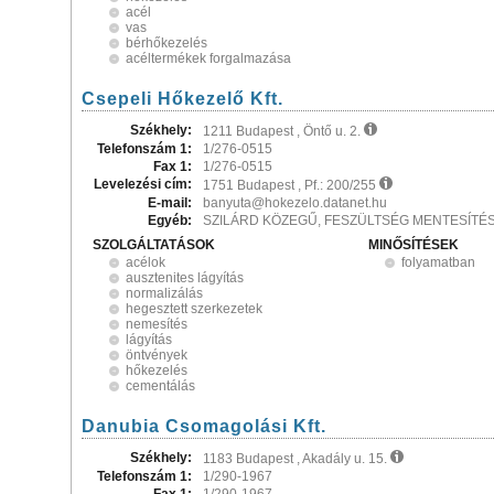
acél
vas
bérhőkezelés
acéltermékek forgalmazása
Csepeli Hőkezelő Kft.
Székhely:
1211 Budapest , Öntő u. 2.
Telefonszám 1:
1/276-0515
Fax 1:
1/276-0515
Levelezési cím:
1751 Budapest , Pf.: 200/255
E-mail:
banyuta@hokezelo.datanet.hu
Egyéb:
SZILÁRD KÖZEGŰ, FESZÜLTSÉG MENTESÍTÉS,
SZOLGÁLTATÁSOK
MINŐSÍTÉSEK
acélok
folyamatban
ausztenites lágyítás
normalizálás
hegesztett szerkezetek
nemesítés
lágyítás
öntvények
hőkezelés
cementálás
Danubia Csomagolási Kft.
Székhely:
1183 Budapest , Akadály u. 15.
Telefonszám 1:
1/290-1967