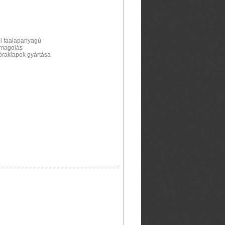
al faalapanyagú
omagolás
tóraklapok gyártása