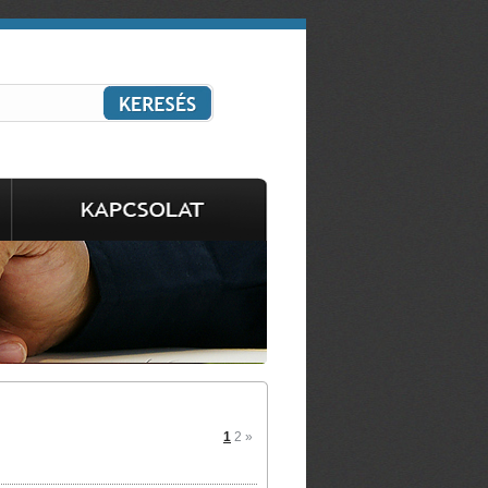
1
2
»