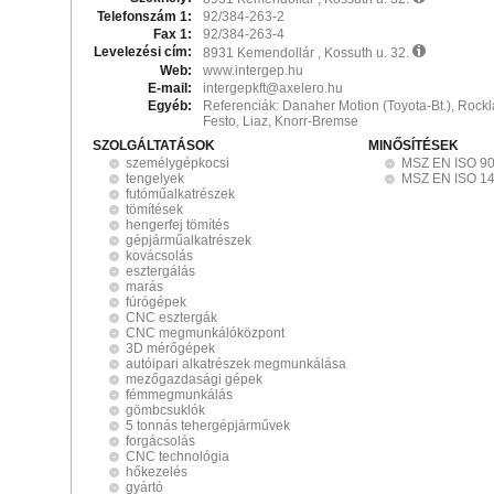
Telefonszám 1:
92/384-263-2
Fax 1:
92/384-263-4
Levelezési cím:
8931 Kemendollár , Kossuth u. 32.
Web:
www.intergep.hu
E-mail:
intergepkft@axelero.hu
Egyéb:
Referenciák: Danaher Motion (Toyota-Bt.), Rockla
Festo, Liaz, Knorr-Bremse
SZOLGÁLTATÁSOK
MINŐSÍTÉSEK
személygépkocsi
MSZ EN ISO 9
tengelyek
MSZ EN ISO 1
futóműalkatrészek
tömítések
hengerfej tömítés
gépjárműalkatrészek
kovácsolás
esztergálás
marás
fúrógépek
CNC esztergák
CNC megmunkálóközpont
3D mérőgépek
autóipari alkatrészek megmunkálása
mezőgazdasági gépek
fémmegmunkálás
gömbcsuklók
5 tonnás tehergépjárművek
forgácsolás
CNC technológia
hőkezelés
gyártó