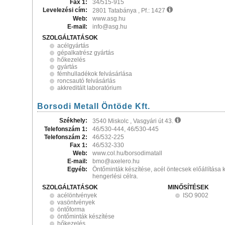
Fax 1:
34/515-915
Levelezési cím:
2801 Tatabánya , Pf.: 1427
Web:
www.asg.hu
E-mail:
info@asg.hu
SZOLGÁLTATÁSOK
acélgyártás
gépalkatrész gyártás
hőkezelés
gyártás
fémhulladékok felvásárlása
roncsautó felvásárlás
akkreditált laboratórium
Borsodi Metall Öntöde Kft.
Székhely:
3540 Miskolc , Vasgyári út 43.
Telefonszám 1:
46/530-444, 46/530-445
Telefonszám 2:
46/532-225
Fax 1:
46/532-330
Web:
www.col.hu/borsodimatall
E-mail:
bmo@axelero.hu
Egyéb:
Öntőminták készítése, acél öntecsek előállítása 
hengerlési célra.
SZOLGÁLTATÁSOK
MINŐSÍTÉSEK
acélöntvények
ISO 9002
vasöntvények
öntőforma
öntőminták készítése
hőkezelés