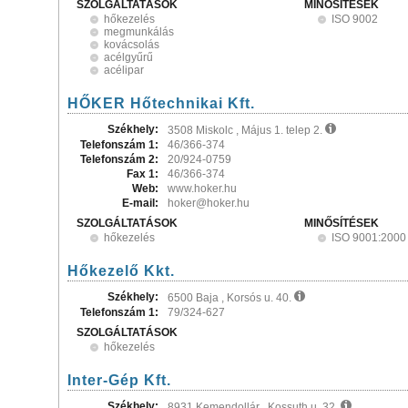
SZOLGÁLTATÁSOK
MINŐSÍTÉSEK
hőkezelés
ISO 9002
megmunkálás
kovácsolás
acélgyűrű
acélipar
HŐKER Hőtechnikai Kft.
Székhely:
3508 Miskolc , Május 1. telep 2.
Telefonszám 1:
46/366-374
Telefonszám 2:
20/924-0759
Fax 1:
46/366-374
Web:
www.hoker.hu
E-mail:
hoker@hoker.hu
SZOLGÁLTATÁSOK
MINŐSÍTÉSEK
hőkezelés
ISO 9001:2000
Hőkezelő Kkt.
Székhely:
6500 Baja , Korsós u. 40.
Telefonszám 1:
79/324-627
SZOLGÁLTATÁSOK
hőkezelés
Inter-Gép Kft.
Székhely:
8931 Kemendollár , Kossuth u. 32.