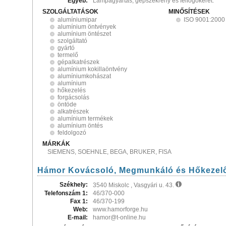
Egyéb:
Lámpagyártás, gépszekrény és felfogókeret.
SZOLGÁLTATÁSOK
MINŐSÍTÉSEK
alumíniumipar
ISO 9001:2000
alumínium öntvények
alumínium öntészet
szolgáltató
gyártó
termelő
gépalkatrészek
alumínium kokillaöntvény
alumíniumkohászat
alumínium
hőkezelés
forgácsolás
öntöde
alkatrészek
alumínium termékek
alumínium öntés
feldolgozó
MÁRKÁK
SIEMENS, SOEHNLE, BEGA, BRUKER, FISA
Hámor Kovácsoló, Megmunkáló és Hőkezelő
Székhely:
3540 Miskolc , Vasgyári u. 43.
Telefonszám 1:
46/370-000
Fax 1:
46/370-199
Web:
www.hamorforge.hu
E-mail:
hamor@t-online.hu