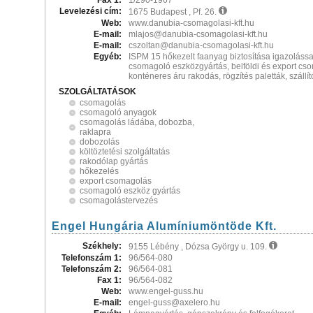
Fax 1:
1/290-1967
Levelezési cím:
1675 Budapest , Pf. 26.
Web:
www.danubia-csomagolasi-kft.hu
E-mail:
mlajos@danubia-csomagolasi-kft.hu
E-mail:
cszoltan@danubia-csomagolasi-kft.hu
Egyéb:
ISPM 15 hőkezelt faanyag biztosítása igazoláss
csomagoló eszközgyártás, belföldi és export cs
konténeres áru rakodás, rögzítés paletták, szállí
SZOLGÁLTATÁSOK
csomagolás
csomagoló anyagok
csomagolás ládába, dobozba,
raklapra
dobozolás
költöztetési szolgáltatás
rakodólap gyártás
hőkezelés
export csomagolás
csomagoló eszköz gyártás
csomagolástervezés
Engel Hungária Alumíniumöntöde Kft.
Székhely:
9155 Lébény , Dózsa György u. 109.
Telefonszám 1:
96/564-080
Telefonszám 2:
96/564-081
Fax 1:
96/564-082
Web:
www.engel-guss.hu
E-mail:
engel-guss@axelero.hu