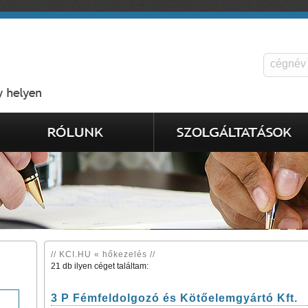
// KCI.HU « hőkezelés //
21 db ilyen céget találtam:
3 P Fémfeldolgozó és Kötőelemgyártó Kft.