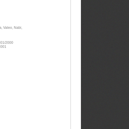
, Valeo, Nabi,
001/2000
4001