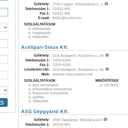
Székhely:
2700 Cegléd , Külső-Kőrösi u . 1.
Telefonszám 1:
53/311-400
Fax 1:
53/311-400
E-mail:
feri01@t-online.hu
SZOLGÁLTATÁSOK
kötőelemek
horganyzás
hőkezelés
Acélipari-Sinus Kft.
Székhely:
1116 Budapest , Kondorosi u. 2/b.
Telefonszám 1:
1/205-6269
Fax 1:
1/205-6240
Levelezési cím:
1116 Budapest , Kondorosi u. 2/b.
Web:
www.ac-sinus.axelero.net
SZOLGÁLTATÁSOK
MINŐSÍTÉSEK
kézi szerszámok
ISO 9001
pneumatikus szerszámok
forgácsoló szerszámok
gyártás
hőkezelés
ASG Gépgyártó Kft.
Székhely:
2800 Tatabánya , Mészáros út 4.
Telefonszám 1:
34/515-922