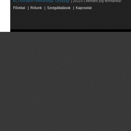
KCI Korlátolt Felelősségű Társaság.
| 2011© | Minden jog fenntartva!
Főoldal
|
Rólunk
|
Szolgáltatások
|
Kapcsolat