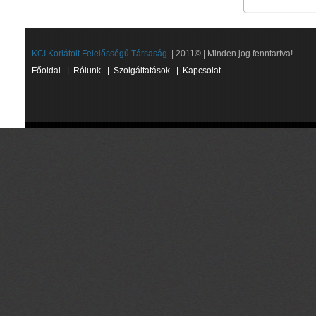
KCI Korlátolt Felelősségű Társaság.
| 2011© | Minden jog fenntartva!
Főoldal
|
Rólunk
|
Szolgáltatások
|
Kapcsolat