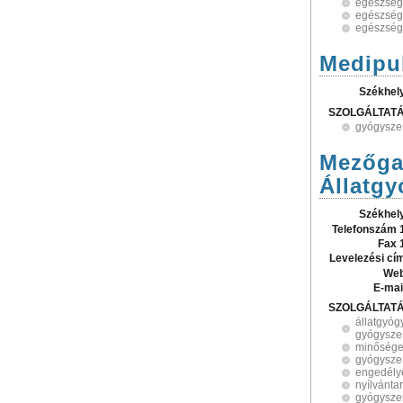
egészség
egészség
egészségü
Medipu
Székhel
SZOLGÁLTAT
gyógyszer
Mezőgaz
Állatgy
Székhel
Telefonszám 
Fax 
Levelezési cí
Web
E-mai
SZOLGÁLTAT
állatgyóg
gyógysze
minősége
gyógysze
engedély
nyílvánta
gyógyszer