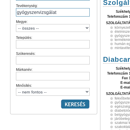
Szolgál
Tevékenység:
Székhel
Telefonszám 
Megye:
SZOLGÁLTAT
környezet
élelmisze
gyógyszer
Település:
termékmi
humán eg
mintavéte
Szókeresés:
Diabcar
Székhel
Márkanév:
Telefonszám 
Fax 
E-mai
Minősítés:
E-mai
SZOLGÁLTAT
fekvőbete
gyógyszer
egészség
diabetoló
belgyógy
járóbeteg
szakmai 
szakoktat