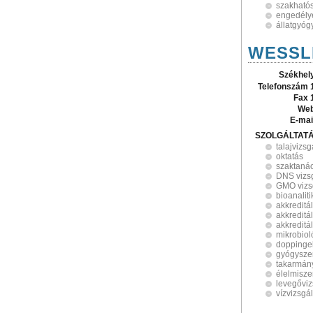
szakhatós
engedély
állatgyóg
WESSLI
Székhel
Telefonszám 
Fax 
Web
E-mai
SZOLGÁLTAT
talajvizsg
oktatás
szaktaná
DNS vizs
GMO vizs
bioanaliti
akkreditá
akkreditá
akkreditál
mikrobiol
doppinge
gyógyszer
takarmány
élelmisze
levegőviz
vízvizsgál