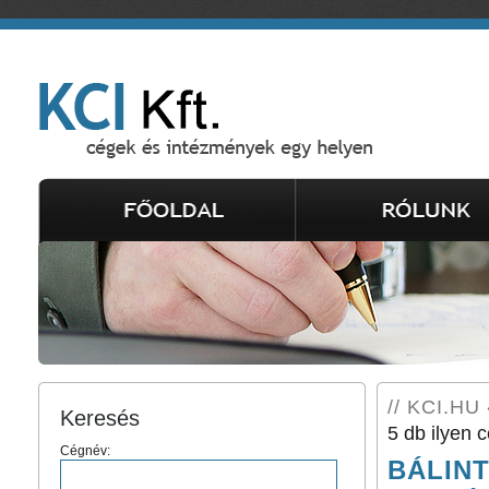
// KCI.HU 
Keresés
5 db ilyen c
Cégnév:
BÁLINT