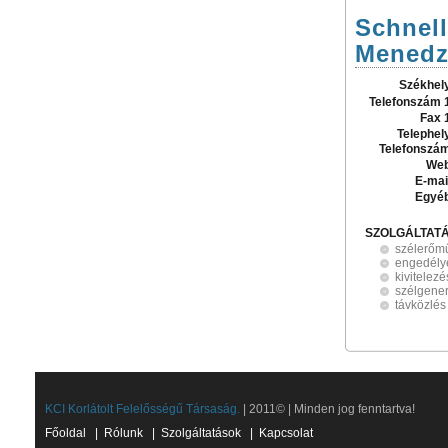
Schnell
Menedzs
Székhel
Telefonszám 
Fax 
Telephel
Telefonszá
Web
E-mai
Egyé
SZOLGÁLTAT
szélerőm
engedély
kivitelezé
szélgener
távközlés
KCI Korlátolt Felelősségű Társaság.
| 2011© | Minden jog fenntartva!
Főoldal
|
Rólunk
|
Szolgáltatások
|
Kapcsolat