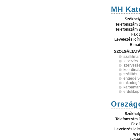
MH Kat
Székhel
Telefonszám 
Telefonszám 
Fax 
Levelezési cí
E-mai
SZOLGÁLTAT
szállítmá
tervezés
szervezé
koordinál
szállítás
engedély
rakodógé
karbantar
érdekképv
Ország
Székhel
Telefonszám 
Fax 
Levelezési cí
Web
E-mai