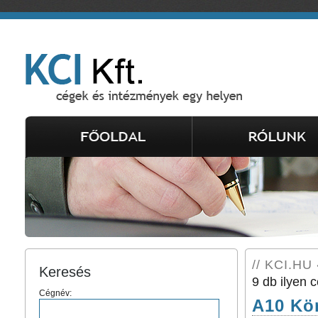
// KCI.HU 
Keresés
9 db ilyen c
Cégnév:
A10 Kör