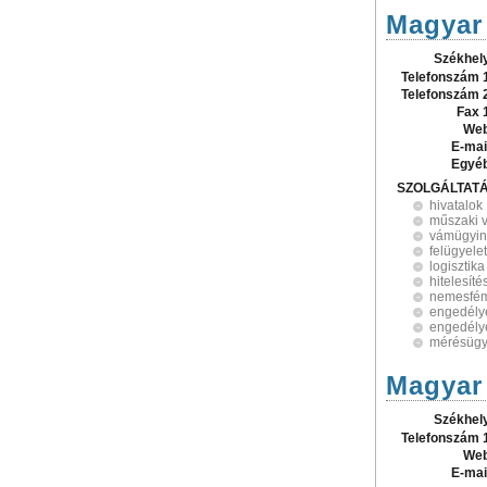
Magyar 
Székhel
Telefonszám 
Telefonszám 
Fax 
Web
E-mai
Egyé
SZOLGÁLTAT
hivatalok
műszaki v
vámügyin
felügyelet
logisztika
hitelesíté
nemesfé
engedélye
engedély
mérésügyi
Magyar 
Székhel
Telefonszám 
Web
E-mai