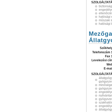
SZOLGÁLTAT
biztonság
engedély
ellenőrzé
hatósági 
műszaki 
hatósági 
Mezőgaz
Állatgy
Székhel
Telefonszám 
Fax 
Levelezési cí
Web
E-mai
SZOLGÁLTAT
állatgyóg
gyógysze
minősége
gyógysze
engedély
nyílvánta
gyógyszer
szakhatós
engedély
állatgyóg