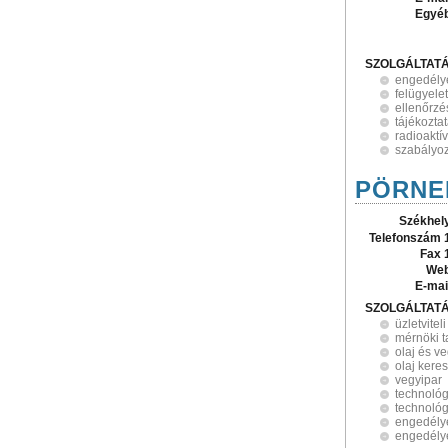
Egyé
SZOLGÁLTAT
engedély
felügyelet
ellenőrzé
tájékozta
radioaktí
szabályo
PÖRNER 
Székhel
Telefonszám 
Fax 
Web
E-mai
SZOLGÁLTAT
üzletvite
mérnöki 
olaj és v
olaj kere
vegyipar
technológ
technológ
engedélye
engedély