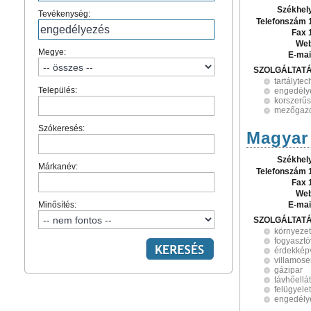
Székhel
Tevékenység:
Telefonszám 
Fax 
Web
Megye:
E-mai
SZOLGÁLTAT
tartálytec
Település:
engedély
korszerűs
mezőgazd
Szókeresés:
Magyar 
Székhel
Márkanév:
Telefonszám 
Fax 
Web
Minősítés:
E-mai
SZOLGÁLTAT
környeze
fogyaszt
érdekképv
villamose
gázipar
távhőellá
felügyelet
engedély