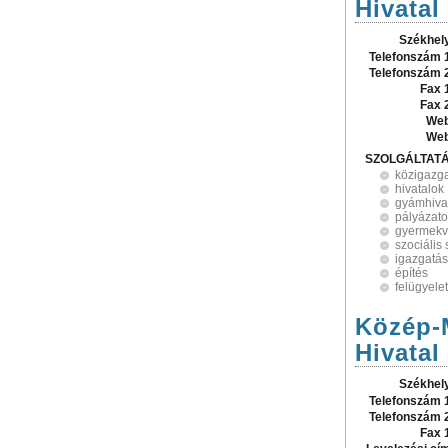
Hivatal
Székhel
Telefonszám 
Telefonszám 
Fax 
Fax 
Web
Web
SZOLGÁLTAT
közigazg
hivatalok
gyámhiva
pályázat
gyermek
szociális 
igazgatás
építés
felügyelet
Közép-
Hivatal
Székhel
Telefonszám 
Telefonszám 
Fax 