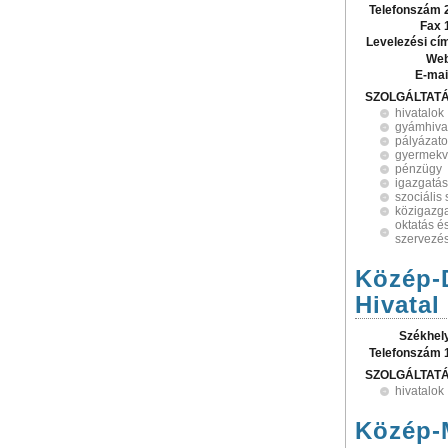
Telefonszám 
Fax 
Levelezési cí
Web
E-mai
SZOLGÁLTAT
hivatalok
gyámhiva
pályázat
gyermek
pénzügy
igazgatás
szociális 
közigazg
oktatás é
szervezé
Közép-D
Hivatal
Székhel
Telefonszám 
SZOLGÁLTAT
hivatalok
Közép-M