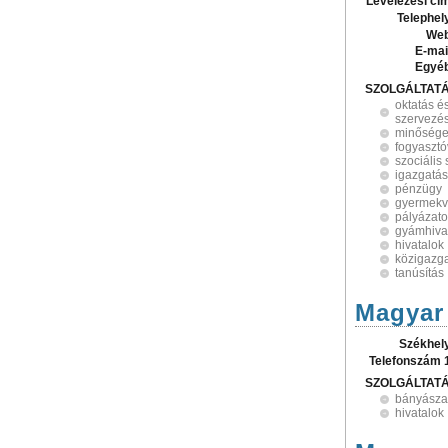
Levelezési cí
Telephel
Web
E-mai
Egyé
SZOLGÁLTAT
oktatás é
szervezé
minősége
fogyaszt
szociális 
igazgatás
pénzügy
gyermek
pályázat
gyámhiva
hivatalok
közigazg
tanúsítás
Magyar 
Székhel
Telefonszám 
SZOLGÁLTAT
bányásza
hivatalok