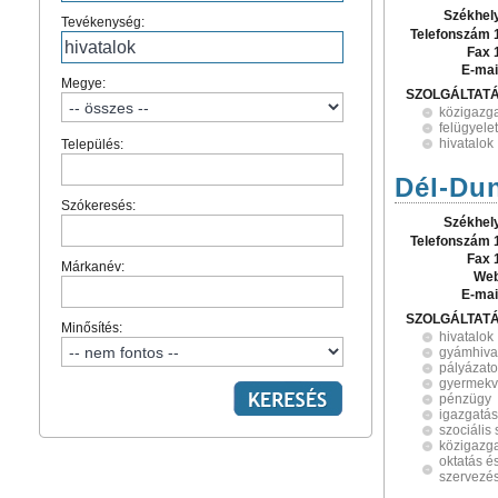
Székhel
Tevékenység:
Telefonszám 
Fax 
E-mai
Megye:
SZOLGÁLTAT
közigazg
felügyelet
hivatalok
Település:
Dél-Dun
Szókeresés:
Székhel
Telefonszám 
Fax 
Márkanév:
Web
E-mai
SZOLGÁLTAT
Minősítés:
hivatalok
gyámhiva
pályázat
gyermek
pénzügy
igazgatás
szociális 
közigazg
oktatás é
szervezé