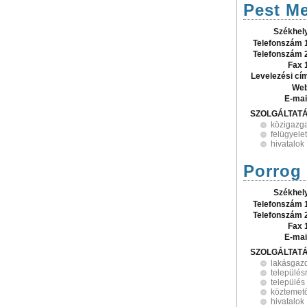
Pest Me
Székhel
Telefonszám 
Telefonszám 
Fax 
Levelezési cí
Web
E-mai
SZOLGÁLTAT
közigazg
felügyelet
hivatalok
Porrog
Székhel
Telefonszám 
Telefonszám 
Fax 
E-mai
SZOLGÁLTAT
lakásgaz
települé
település 
köztemető
hivatalok