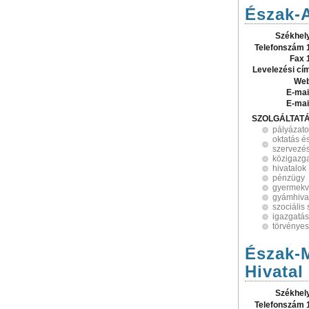
Észak-A
Székhel
Telefonszám 
Fax 
Levelezési cí
Web
E-mai
E-mai
SZOLGÁLTAT
pályázat
oktatás é
szervezé
közigazg
hivatalok
pénzügy
gyermek
gyámhiva
szociális 
igazgatás
törvényes
Észak-M
Hivatal
Székhel
Telefonszám 