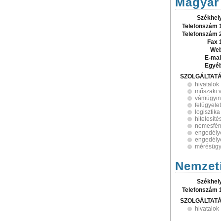
Magyar 
Székhel
Telefonszám 
Telefonszám 
Fax 
Web
E-mai
Egyé
SZOLGÁLTAT
hivatalok
műszaki v
vámügyin
felügyelet
logisztika
hitelesíté
nemesfé
engedélye
engedély
mérésügyi
Nemzeti
Székhel
Telefonszám 
SZOLGÁLTAT
hivatalok