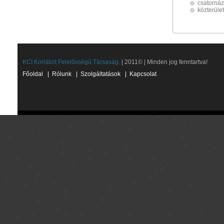
csatorná
közterüle
KCI Korlátolt Felelősségű Társaság.
| 2011© | Minden jog fenntartva!
Főoldal
|
Rólunk
|
Szolgáltatások
|
Kapcsolat