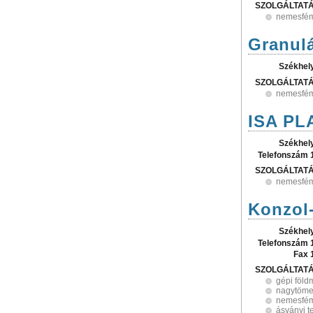
SZOLGÁLTAT
nemesfé
Granulá
Székhel
SZOLGÁLTAT
nemesfé
ISA PL
Székhel
Telefonszám 
SZOLGÁLTAT
nemesfé
Konzol-
Székhel
Telefonszám 
Fax 
SZOLGÁLTAT
gépi föl
nagytöme
nemesfé
ásványi 