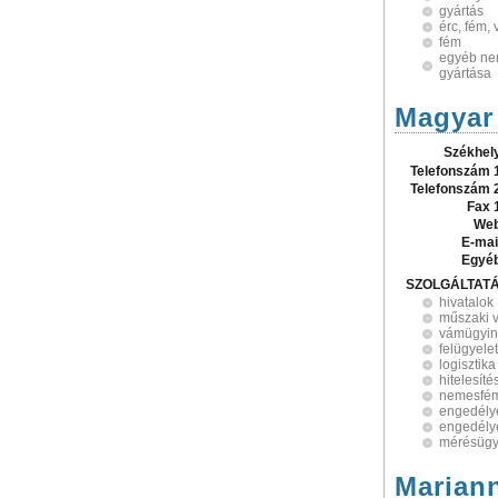
gyártás
érc, fém,
fém
egyéb ne
gyártása
Magyar 
Székhel
Telefonszám 
Telefonszám 
Fax 
Web
E-mai
Egyé
SZOLGÁLTAT
hivatalok
műszaki v
vámügyin
felügyelet
logisztika
hitelesíté
nemesfé
engedélye
engedély
mérésügyi
Mariann