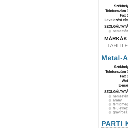
Székhel
Telefonszám 
Fax 
Levelezési cí
SZOLGÁLTAT
nemesfé
MÁRKÁK
TAHITI
Metal-A
Székhel
Telefonszám 
Fax 
Web
E-mai
SZOLGÁLTAT
nemesfé
arany
fémtömeg
felületke
gravírozá
PARTI K