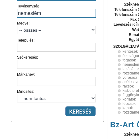
Székhel
Tevékenység:
Telefonszám 
Telefonszám 
Fax 
Megye:
Levelezési cí
Web
E-mai
Egyé
Település:
SZOLGÁLTAT
kerítések
étkezőgar
Szókeresés:
fogasok
nemesfé
lakásfels
rozsdame
Márkanév:
vörösréz
acélcsöv
rácsok
kisbútoro
Minősítés:
függönyk
korlátok
lépcsők
kapuk
rozsdamen
Bz-Art 
Székhel