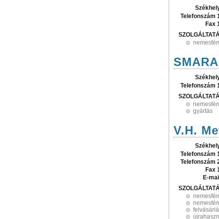
Székhel
Telefonszám 
Fax 
SZOLGÁLTAT
nemesfé
SMARAG
Székhel
Telefonszám 
SZOLGÁLTAT
nemesfé
gyártás
V.H. Me
Székhel
Telefonszám 
Telefonszám 
Fax 
E-mai
SZOLGÁLTAT
nemesfé
nemesfém
felvásárl
újrahaszn