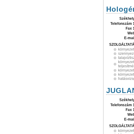
Hologén
Székhel
Telefonszám 
Fax 
Web
E-mai
SZOLGÁLTAT
környeze
szennyeze
talajvíztis
környeze
teljesítm
környeze
környezet
hatásvizs
JUGLAN
Székhel
Telefonszám 
Fax 
Web
E-mai
SZOLGÁLTAT
környeze