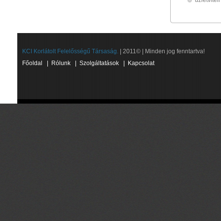
üzletvite
KCI Korlátolt Felelősségű Társaság.
| 2011© | Minden jog fenntartva!
Főoldal
|
Rólunk
|
Szolgáltatások
|
Kapcsolat