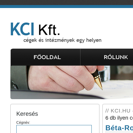
// KCI.HU 
Keresés
6 db ilyen c
Cégnév:
Béta-Ro