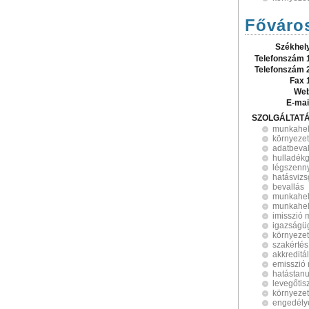
Főváros
Székhel
Telefonszám 
Telefonszám 
Fax 
Web
E-mai
SZOLGÁLTAT
munkahel
környezet
adatbeval
hulladék
légszenn
hatásvizs
bevallás
munkahel
munkahel
imisszió 
igazságüg
környezet
szakértés
akkreditá
emisszió
hatástan
levegőtis
környeze
engedély