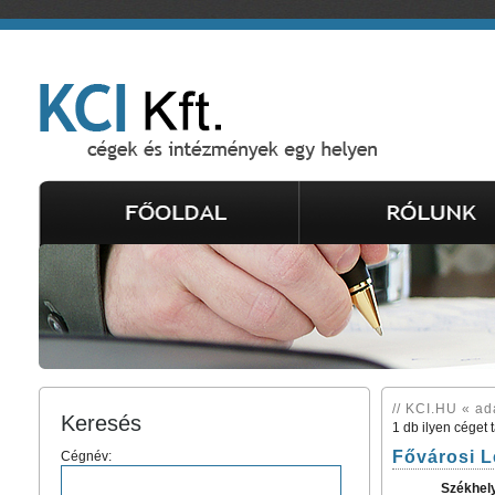
// KCI.HU « ad
Keresés
1 db ilyen céget 
Fővárosi L
Cégnév:
Székhel