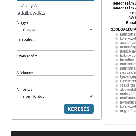
Telefonszám 
Tevékenység:
Telefonszám 
Fax 
Web
Megye:
E-mai
SZOLGÁLTAT
munkahel
környezet
Település:
adatbeval
hulladék
légszenn
hatásvizs
Szókeresés:
bevallás
munkahel
munkahel
imisszió 
Márkanév:
igazságüg
környezet
szakértés
Minősítés:
akkreditá
emisszió
hatástan
levegőtis
környeze
engedély