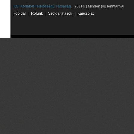
KCI Korlátolt Felelősségű Társaság.
| 2011© | Minden jog fenntartva!
Főoldal
|
Rólunk
|
Szolgáltatások
|
Kapcsolat