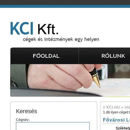
// KCI.HU « im
Keresés
1 db ilyen céget 
Fővárosi L
Cégnév:
Székhel