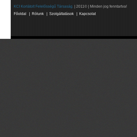
KCI Korlátolt Felelősségű Társaság.
| 2011© | Minden jog fenntartva!
Főoldal
|
Rólunk
|
Szolgáltatások
|
Kapcsolat