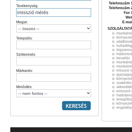
Telefonszám 
Tevékenység:
Telefonszám 
Fax 
Web
Megye:
E-mai
SZOLGÁLTAT
munkahel
környezet
Település:
adatbeval
hulladék
légszenn
hatásvizs
Szókeresés:
bevallás
munkahel
munkahel
imisszió 
Márkanév:
igazságüg
környezet
szakértés
Minősítés:
akkreditá
emisszió
hatástan
levegőtis
környeze
engedély