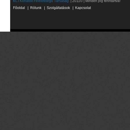
KCI Korlátolt Felelősségű Társaság.
| 2011© | Minden jog fenntartva!
Főoldal
|
Rólunk
|
Szolgáltatások
|
Kapcsolat