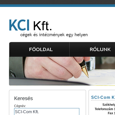
SCI-Com Kf
Keresés
Székhel
Cégnév:
Telefonszám 
Fax 