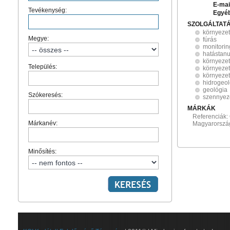
E-mai
Tevékenység:
Egyé
SZOLGÁLTAT
környeze
Megye:
fúrás
monitorin
hatástan
környeze
Település:
környezet
környezet
hidrogeol
geológia
Szókeresés:
szennyez
MÁRKÁK
Referenciák: 
Márkanév:
Magyarország
Minősítés: