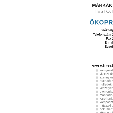
MÁRKÁK
TESTO,
ÖKOPRO
Székhel
Telefonszám 
Fax 
E-mai
Egyé
SZOLGÁLTAT
környeze
víztisztitá
szennyvízt
hulladéke
hulladék
veszélyes
utómonito
monitorin
kárelhárí
komposzt
műszaki b
dokument
környezet