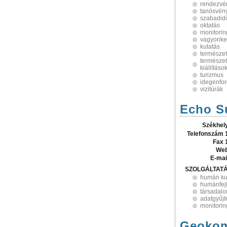
rendezvé
tanösvén
szabadid
oktatás
monitorin
vagyonke
kutatás
természet
természe
kiállításo
turizmus
idegenfo
vizitúrák
Echo S
Székhel
Telefonszám 
Fax 
Web
E-mai
SZOLGÁLTAT
humán ku
humánfej
társadal
adatgyűjt
monitorin
Geokom