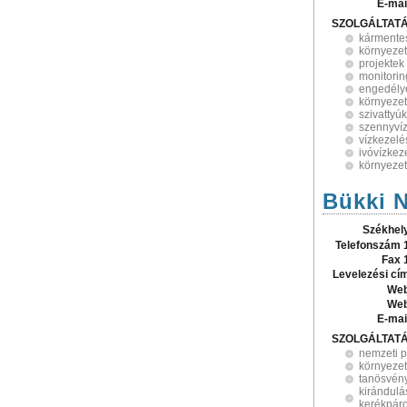
E-mai
SZOLGÁLTAT
kármentes
környeze
projektek
monitorin
engedély
környezet
szivattyúk
szennyvízt
vízkezelé
ivóvízkez
környeze
Bükki N
Székhel
Telefonszám 
Fax 
Levelezési cí
Web
Web
E-mai
SZOLGÁLTAT
nemzeti p
környezet
tanösvén
kirándulá
kerékpáro