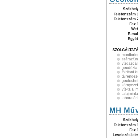
Székhel
Telefonszám 
Telefonszám 
Fax 
Web
E-mai
Egyé
SZOLGÁLTAT
monitorin
szárazfúr
vízgazdál
geodézia
földtani k
tájrendez
geotechn
környeze
víz-talaj 
talajminta
laborató
MH Műv
Székhel
Telefonszám 
Fax 
Levelezési cí