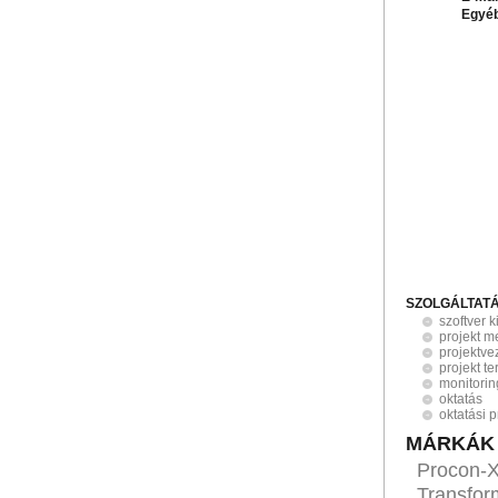
Egyé
SZOLGÁLTAT
szoftver 
projekt 
projektve
projekt t
monitorin
oktatás
oktatási 
MÁRKÁK
Procon-X
Transfor