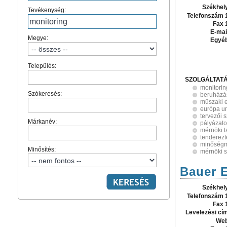
Székhel
Tevékenység:
Telefonszám 
Fax 
E-mai
Megye:
Egyé
Település:
SZOLGÁLTAT
monitorin
Szókeresés:
beruházás
műszaki e
európa un
tervezői s
Márkanév:
pályázato
mérnöki 
tenderezt
minőség
Minősítés:
mérnöki s
Bauer E
Székhel
Telefonszám 
Fax 
Levelezési cí
Web