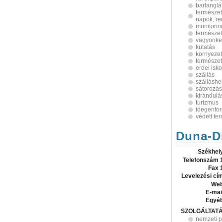
barlanglá
természet
napok, r
monitorin
természe
vagyonke
kutatás
környeze
természe
erdei isko
szállás
szálláshe
sátorozás
kirándulá
turizmus
idegenfo
védett ter
Duna-D
Székhel
Telefonszám 
Fax 
Levelezési cí
Web
E-mai
Egyé
SZOLGÁLTAT
nemzeti p