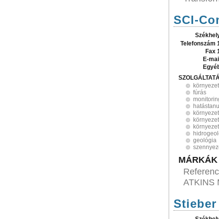
SCI-Co
Székhel
Telefonszám 
Fax 
E-mai
Egyé
SZOLGÁLTAT
környeze
fúrás
monitorin
hatástan
környeze
környezet
környezet
hidrogeol
geológia
szennyez
MÁRKÁK
Referenci
ATKINS M
Stieber