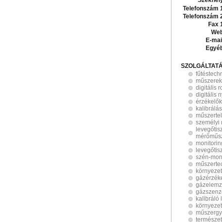
Székhel
Telefonszám 
Telefonszám 
Fax 
Web
E-mai
Egyé
SZOLGÁLTAT
fűtéstech
műszerek
digitális 
digitális
érzékelők
kalibrálás
műszertel
személyi
levegőtis
mérőműs
monitorin
levegőtis
szén-mon
műszerte
környeze
gázérzék
gázelemz
gázszenz
kalibráló
környezet
műszergy
természet