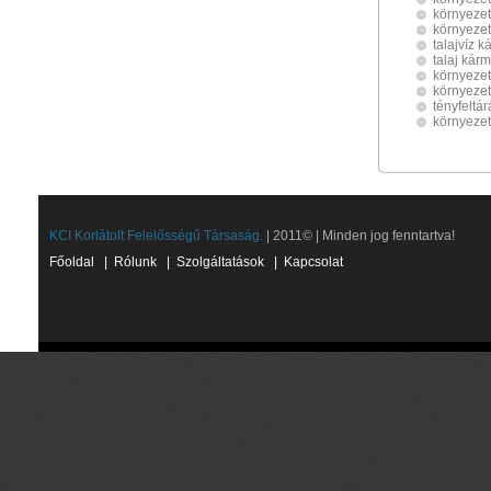
környezet
környezet
talajvíz 
talaj kár
környezet
környezet
tényfeltár
környeze
KCI Korlátolt Felelősségű Társaság.
| 2011© | Minden jog fenntartva!
Főoldal
|
Rólunk
|
Szolgáltatások
|
Kapcsolat