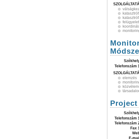
SZOLGÁLTAT
válságke
katasztró
katasztróf
felügyelet
koordinál
monitorin
Monitor
Módsze
Székhel
Telefonszám 
SZOLGÁLTAT
elemzés
monitorin
közvélem
társadalo
Project
Székhel
Telefonszám 
Telefonszám 
Fax 
Web
E-mai