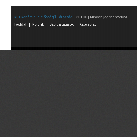
KCI Korlátolt Felelősségű Társaság.
| 2011© | Minden jog fenntartva!
Főoldal
|
Rólunk
|
Szolgáltatások
|
Kapcsolat