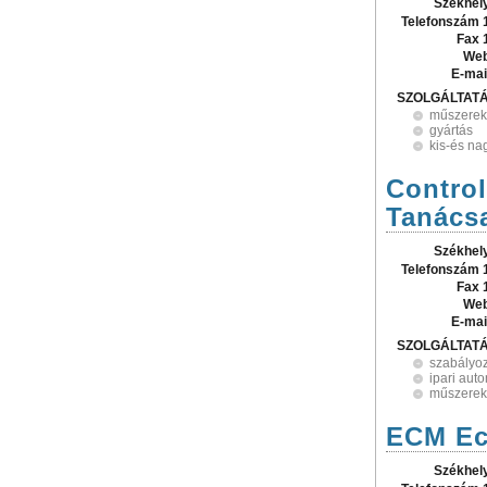
Székhel
Telefonszám 
Fax 
Web
E-mai
SZOLGÁLTAT
műszerek
gyártás
kis-és n
Contro
Tanácsa
Székhel
Telefonszám 
Fax 
Web
E-mai
SZOLGÁLTAT
szabályo
ipari aut
műszerek
ECM Ec
Székhel