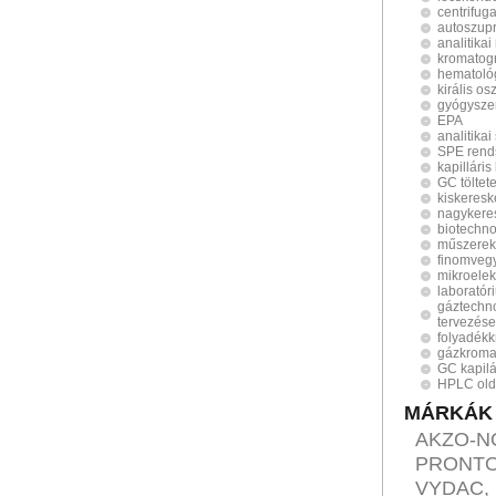
centrifug
autoszup
analitika
kromatogr
hematológ
királis os
gyógysze
EPA
analitika
SPE rend
kapillári
GC töltet
kiskeres
nagykere
biotechno
műszerek
finomveg
mikroelek
laboratór
gáztechn
tervezése
folyadékk
gázkroma
GC kapilá
HPLC old
MÁRKÁK
AKZO-NO
PRONTOS
VYDAC,