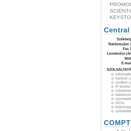
PROMOC
SCIENT
KEYSTO
Central
Székhel
Telefonszám 
Fax 
Levelezési cí
Web
E-mai
SZOLGÁLTAT
informati
hardver 
szoftver 
IP telefon
műszerek
kábelezé
nyomtató
ADSL
biztonság
üzemelte
COMPTE