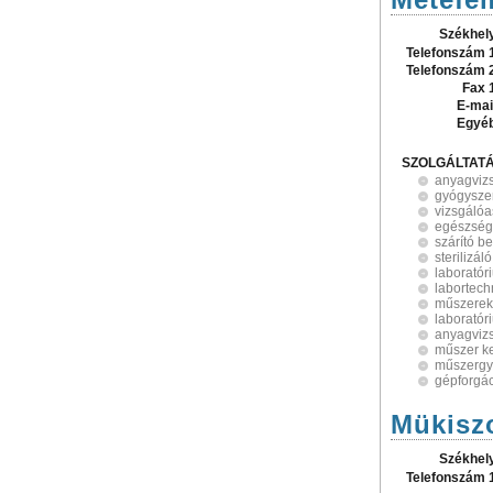
Székhel
Telefonszám 
Telefonszám 
Fax 
E-mai
Egyé
SZOLGÁLTAT
anyagvizs
gyógysze
vizsgálóa
egészség
szárító b
sterilizá
laboratór
labortech
műszerek
laboratór
anyagviz
műszer k
műszergy
gépforgá
Mükiszo
Székhel
Telefonszám 