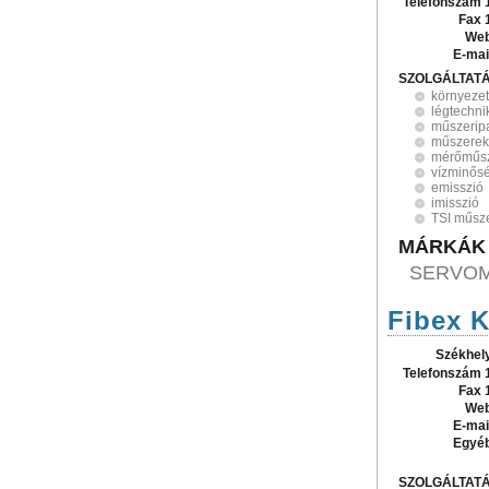
Telefonszám 
Fax 
Web
E-mai
SZOLGÁLTAT
környeze
légtechn
műszerip
műszerek
mérőműs
vízminős
emisszió
imisszió
TSI műsz
MÁRKÁK
SERVOME
Fibex K
Székhel
Telefonszám 
Fax 
Web
E-mai
Egyé
SZOLGÁLTAT