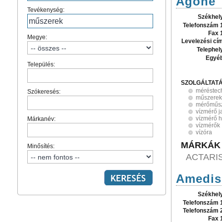
Ágóné 
Tevékenység:
Székhel
Telefonszám 
Fax 
Megye:
Levelezési cí
Telephel
Egyé
Település:
SZOLGÁLTAT
méréstec
Szókeresés:
műszerek
mérőműs
vízmérő j
vízmérő h
Márkanév:
vízmérők
vízóra
MÁRKÁK
Minősítés:
ACTARIS
Amedis 
Székhel
Telefonszám 
Telefonszám 
Fax 