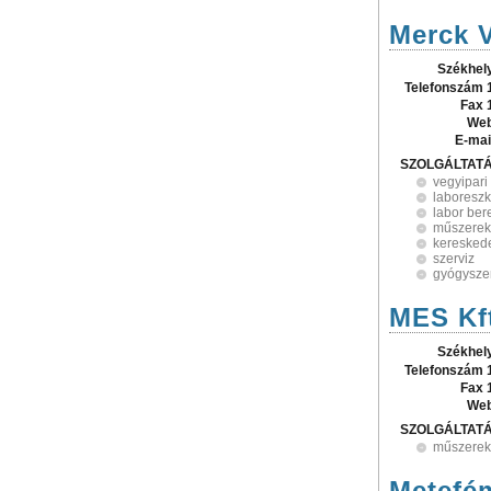
Merck V
Székhel
Telefonszám 
Fax 
Web
E-mai
SZOLGÁLTAT
vegyipari
laboresz
labor be
műszerek
keresked
szerviz
gyógysze
MES Kf
Székhel
Telefonszám 
Fax 
Web
SZOLGÁLTAT
műszerek
Metefé