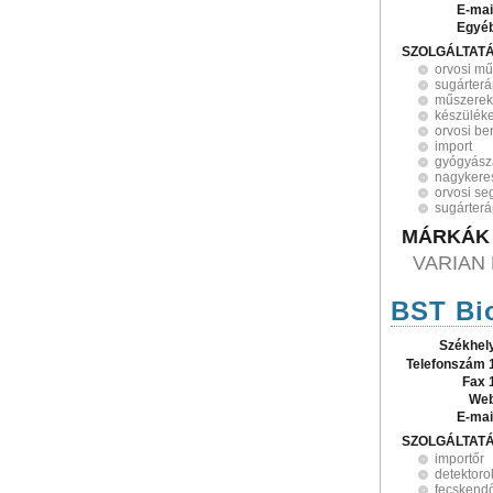
E-mai
Egyé
SZOLGÁLTAT
orvosi m
sugárterá
műszerek
készülék
orvosi b
import
gyógyász
nagykere
orvosi s
sugárter
MÁRKÁK
VARIAN 
BST Bio
Székhel
Telefonszám 
Fax 
Web
E-mai
SZOLGÁLTAT
importőr
detektoro
fecskend