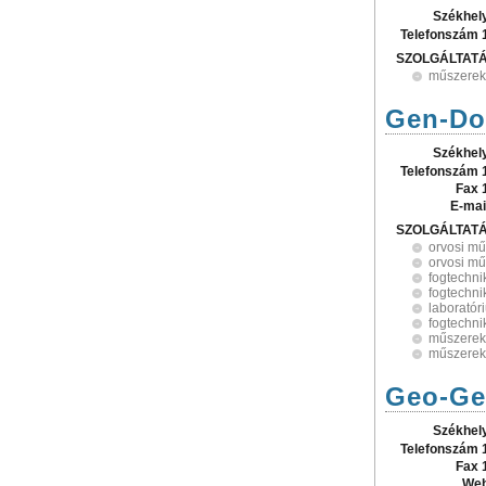
Székhel
Telefonszám 
SZOLGÁLTAT
műszerek
Gen-Do 
Székhel
Telefonszám 
Fax 
E-mai
SZOLGÁLTAT
orvosi m
orvosi mű
fogtechni
fogtechni
laboratór
fogtechni
műszerek
műszerek
Geo-Ge
Székhel
Telefonszám 
Fax 
Web