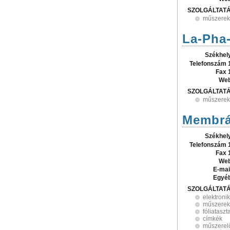
SZOLGÁLTAT
műszerek
La-Pha
Székhel
Telefonszám 
Fax 
Web
SZOLGÁLTAT
műszerek
Membrá
Székhel
Telefonszám 
Fax 
Web
E-mai
Egyé
SZOLGÁLTAT
elektroni
műszerek
fóliataszt
címkék
műszerel