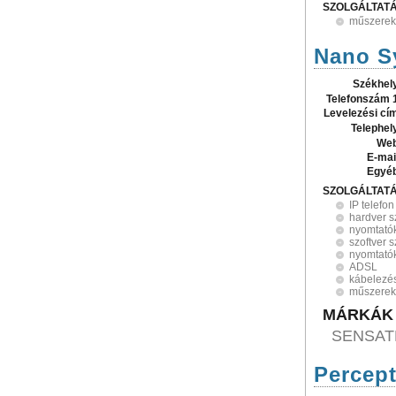
SZOLGÁLTAT
műszerek
Nano S
Székhel
Telefonszám 
Levelezési cí
Telephel
Web
E-mai
Egyé
SZOLGÁLTAT
IP telefon
hardver 
nyomtató
szoftver 
nyomtató
ADSL
kábelezé
műszerek
MÁRKÁK
SENSAT
Percept