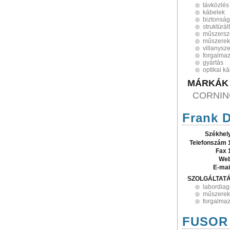
távközlés
kábelek
biztonság
struktúrál
műszersz
műszerek
villanysz
forgalma
gyártás
optikai k
MÁRKÁK
CORNIN
Frank D
Székhel
Telefonszám 
Fax 
Web
E-mai
SZOLGÁLTAT
labordiag
műszerek
forgalma
FUSOR 