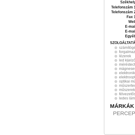
Székhel
Telefonszám 
Telefonszám 
Fax 
Web
E-mai
E-mai
Egyé
SZOLGÁLTAT
számítóg
forgalma
lézerek
led kijelz
méréstec
mágneses
elektronik
elektroop
optikai m
műszerte
műszerek
félvezető
ledes lá
MÁRKÁK
PERCEP