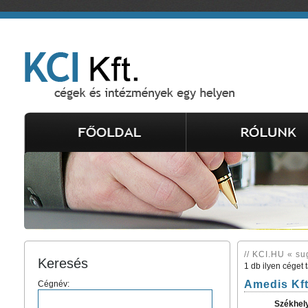
// KCI.HU « su
Keresés
1 db ilyen céget 
Amedis Kft
Cégnév:
Székhel