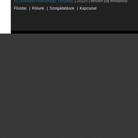
KCI Korlátolt Felelősségű Társaság.
| 2011© | Minden jog fenntartva!
Főoldal
|
Rólunk
|
Szolgáltatások
|
Kapcsolat