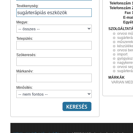
Telefonszám 
Tevékenység:
Telefonszám 
Fax 
E-mai
Megye:
Egyé
SZOLGÁLTAT
orvosi m
sugárterá
Település:
műszerek
készülék
orvosi b
import
Szókeresés:
gyógyász
nagykere
orvosi s
sugárter
Márkanév:
MÁRKÁK
VARIAN MED
Minősítés: