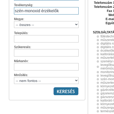
Telefonszám 
Tevékenység:
Telefonszám 
Fax 
Web
Megye:
E-mai
Egyé
SZOLGÁLTAT
Település:
fűtéstech
műszerek
digitális 
Szókeresés:
digitális
érzékelők
kalibrálás
műszertel
Márkanév:
személyi
levegőtis
mérőműs
monitorin
Minősítés:
levegőtis
szén-mon
műszerte
környeze
gázérzék
gázelemz
gázszenz
kalibráló
környezet
műszergy
természet