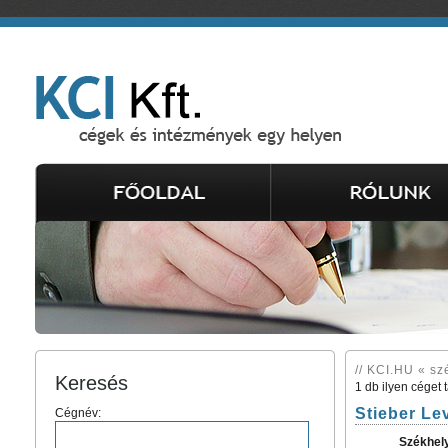
// KCI.HU « sz
Keresés
1 db ilyen céget 
Stieber Le
Cégnév:
Székhel