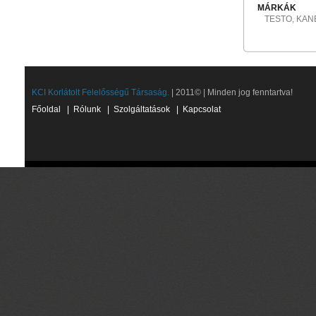
MÁRKÁK
TESTO, KAN
KCI Korlátolt Felelősségű Társaság.
| 2011© | Minden jog fenntartva!
Főoldal
|
Rólunk
|
Szolgáltatások
|
Kapcsolat