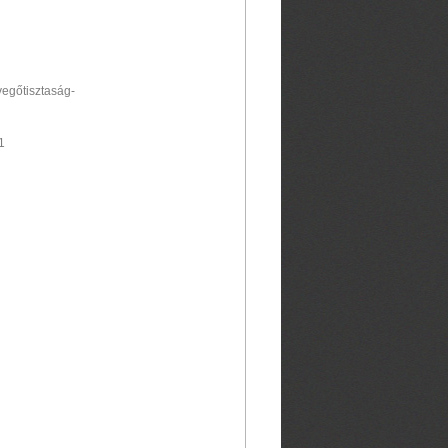
evegőtisztaság-
1