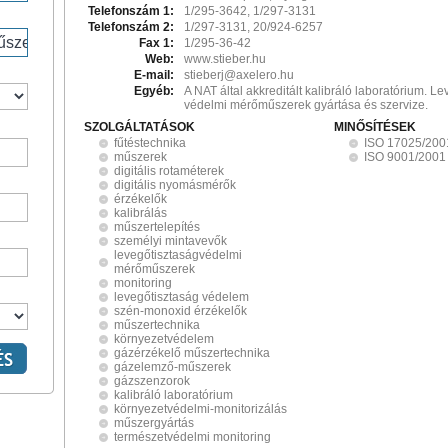
Telefonszám 1:
1/295-3642, 1/297-3131
Telefonszám 2:
1/297-3131, 20/924-6257
Fax 1:
1/295-36-42
Web:
www.stieber.hu
E-mail:
stieberj@axelero.hu
Egyéb:
A NAT által akkreditált kalibráló laboratórium. L
védelmi mérőműszerek gyártása és szervize.
SZOLGÁLTATÁSOK
MINŐSÍTÉSEK
fűtéstechnika
ISO 17025/200
műszerek
ISO 9001/2001
digitális rotaméterek
digitális nyomásmérők
érzékelők
kalibrálás
műszertelepítés
személyi mintavevők
levegőtisztaságvédelmi
mérőműszerek
monitoring
levegőtisztaság védelem
szén-monoxid érzékelők
műszertechnika
környezetvédelem
gázérzékelő műszertechnika
gázelemző-műszerek
gázszenzorok
kalibráló laboratórium
környezetvédelmi-monitorizálás
műszergyártás
természetvédelmi monitoring