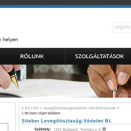
// KCI.HU « levegőtisztaságvédelmi mérőműszerek //
1 db ilyen céget találtam:
Stieber Levegőtisztaság-Védelmi Bt.
Székhely:
1181 Budapest , Nyerges u. 6.