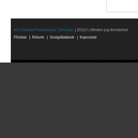
KCI Korlátolt Felelősségű Társaság.
| 2011© | Minden jog fenntartva!
Főoldal
|
Rólunk
|
Szolgáltatások
|
Kapcsolat