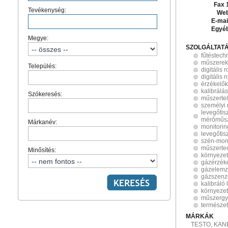
Fax 
Tevékenység:
Web
E-mai
Egyé
Megye:
SZOLGÁLTAT
fűtéstech
műszerek
Település:
digitális 
digitális
érzékelők
kalibrálás
Szókeresés:
műszertel
személyi
levegőtis
mérőműs
Márkanév:
monitorin
levegőtis
szén-mon
műszerte
Minősítés:
környeze
gázérzék
gázelemz
gázszenz
kalibráló
környezet
műszergy
természet
MÁRKÁK
TESTO, KAN