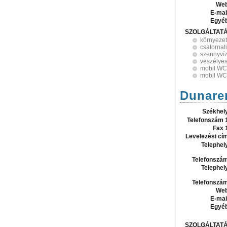
Web
E-mai
Egyé
SZOLGÁLTAT
környeze
csatornati
szennyvíz
veszélyes
mobil WC
mobil WC
Dunaren
Székhel
Telefonszám 
Fax 
Levelezési cí
Telephel
Telefonszá
Telephel
Telefonszá
Web
E-mai
Egyé
SZOLGÁLTAT