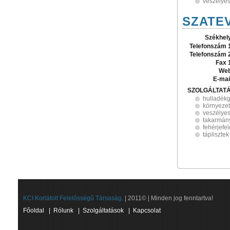
veszélyes
SZATEV
Székhel
Telefonszám 
Telefonszám 
Fax 
Web
E-mai
SZOLGÁLTAT
hulladék
környeze
veszélyes
takarmán
fehérjefe
táplisztek
KCI Korlátolt Felelősségű Társaság.
| 2011© | Minden jog fenntartva!
Főoldal
|
Rólunk
|
Szolgáltatások
|
Kapcsolat