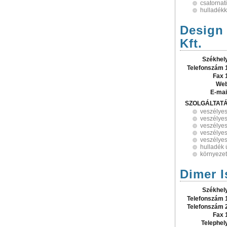
csatornati
hulladék
Design 
Kft.
Székhel
Telefonszám 
Fax 
Web
E-mai
SZOLGÁLTAT
veszélyes
veszélyes
veszélyes
veszélyes
veszélyes
hulladék 
környezet
Dimer I
Székhel
Telefonszám 
Telefonszám 
Fax 
Telephel