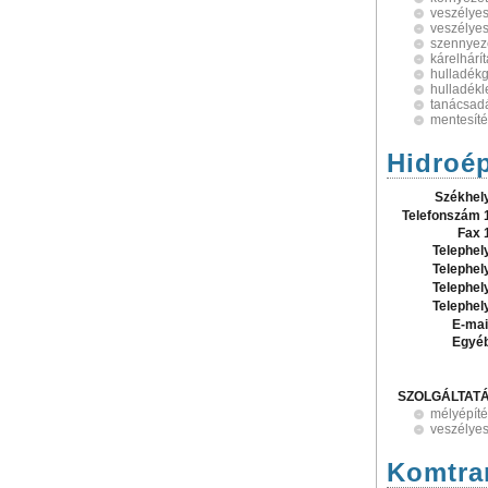
veszélyes
veszélyes
szennyezet
kárelhárí
hulladékg
hulladékl
tanácsad
mentesíté
Hidroép
Székhel
Telefonszám 
Fax 
Telephel
Telephel
Telephel
Telephel
E-mai
Egyé
SZOLGÁLTAT
mélyépíté
veszélyes
Komtran