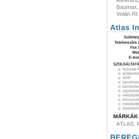
Referenci
Baumax, A
Volán Rt
Atlas I
Székhel
Telefonszám 
Fax 
Web
E-mai
SZOLGÁLTAT
műszaki f
tartályvé
ADR
veszélyes
kármentes
zajvédel
mélyépít
környeze
mélyépíté
talajmec
MÁRKÁK
ATLAS, 
BEREGI