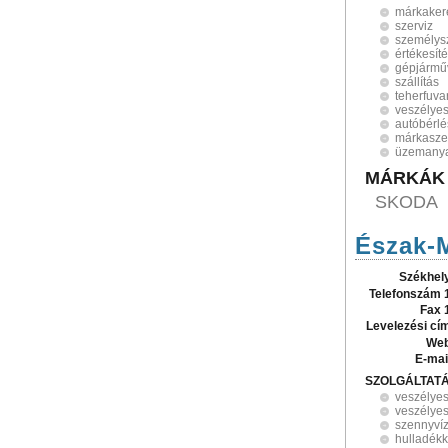
márkaker
szerviz
személysz
értékesít
gépjármű
szállítás
teherfuva
veszélyes
autóbérlé
márkasze
üzemany
MÁRKÁK
SKODA
Észak-M
Székhel
Telefonszám 
Fax 
Levelezési cí
Web
E-mai
SZOLGÁLTAT
veszélyes
veszélyes
szennyvízt
hulladék