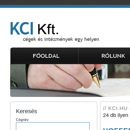
// KCI.HU 
Keresés
24 db ilyen 
Cégnév: