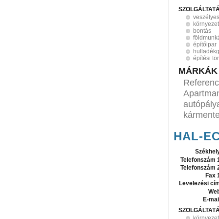
SZOLGÁLTAT
veszélyes
környeze
bontás
földmunk
építőipar
hulladék
építési t
MÁRKÁK
Referenc
Apartman
autópály
kármente
HAL-EC
Székhel
Telefonszám 
Telefonszám 
Fax 
Levelezési cí
Web
E-mai
SZOLGÁLTAT
környeze