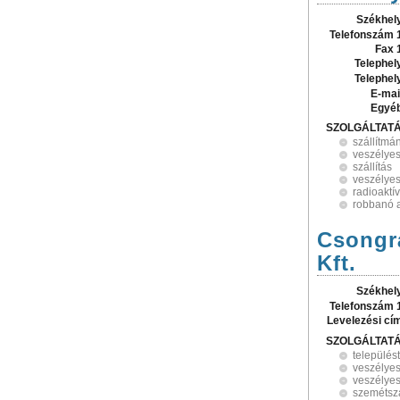
Székhel
Telefonszám 
Fax 
Telephel
Telephel
E-mai
Egyé
SZOLGÁLTAT
szállítmá
veszélyes
szállítás
veszélyes
radioaktí
robbanó 
Csongrá
Kft.
Székhel
Telefonszám 
Levelezési cí
SZOLGÁLTAT
település
veszélyes
veszélyes
szemétszá