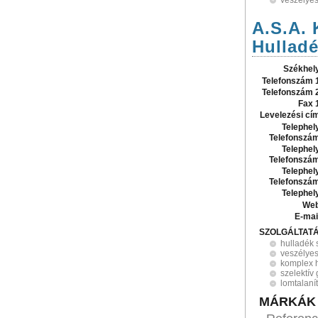
veszélyes
A.S.A. 
Hulladé
Székhel
Telefonszám 
Telefonszám 
Fax 
Levelezési cí
Telephel
Telefonszá
Telephel
Telefonszá
Telephel
Telefonszá
Telephel
Web
E-mai
SZOLGÁLTAT
hulladék s
veszélyes
komplex 
szelektív
lomtalaní
MÁRKÁK