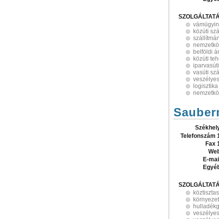
SZOLGÁLTAT
vámügyin
közúti szá
szállítmá
nemzetköz
belföldi á
közúti teh
iparvasúti
vasúti szá
veszélyes
logisztika
nemzetköz
Sauber
Székhel
Telefonszám 
Fax 
Web
E-mai
Egyé
SZOLGÁLTAT
köztiszta
környeze
hulladék
veszélyes