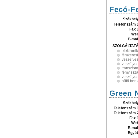
Fecó-Fe
Székhel
Telefonszám 
Fax 
Web
E-mai
SZOLGÁLTAT
elektroni
fémkeres
veszélyes
veszélyes
transzfor
fémvissza
veszélyes
hűtő bont
Green N
Székhel
Telefonszám 
Telefonszám 
Fax 
Web
E-mai
Egyé