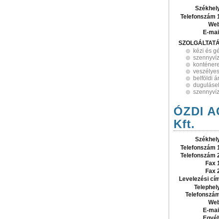
Székhel
Telefonszám 
Web
E-mai
SZOLGÁLTAT
kézi és gé
szennyvíz
konténeres
veszélyes
belföldi á
dugulásel
szennyvíz
ÓZDI A
Kft.
Székhel
Telefonszám 
Telefonszám 
Fax 
Fax 
Levelezési cí
Telephel
Telefonszá
Web
E-mai
Egyé