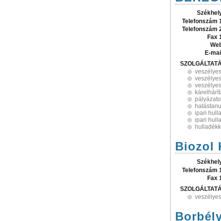
Székhel
Telefonszám 
Telefonszám 
Fax 
Web
E-mai
SZOLGÁLTAT
veszélyes
veszélyes
veszélyes
kárelhárí
pályázat
hatástan
ipari hul
ipari hull
hulladék
Biozol 
Székhel
Telefonszám 
Fax 
SZOLGÁLTAT
veszélyes
Borbély