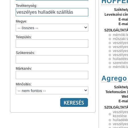
HOFFER
Tevékenység:
Székhel
Levelezési cí
E-mai
Megye:
E-mai
SZOLGÁLTAT
mérnöki 
Település:
műszaki 
veszélyes
veszélyes
veszélyes
Szókeresés:
veszélye
hulladéks
szerelvén
mérnöki 
Márkanév:
Agrego 
Minősítés:
Székhel
Telefonszám 
Web
E-mai
SZOLGÁLTAT
veszélyes
kezelése
hulladék
veszélyes