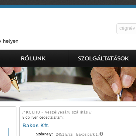
// KCI.HU « veszélyesáru szállítás //
8 db ilyen céget találtam:
Bakos Kft.
Székhely:
2451 Ercsi , Bakos park 1.