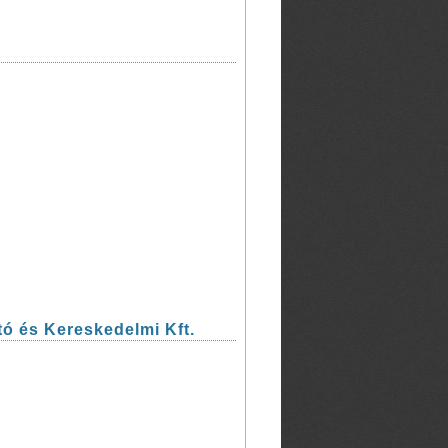
 és Kereskedelmi Kft.