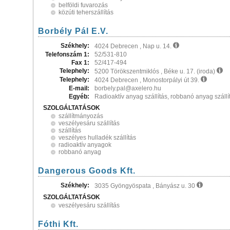
belföldi fuvarozás
közúti teherszállítás
Borbély Pál E.V.
Székhely:
4024 Debrecen , Nap u. 14.
Telefonszám 1:
52/531-810
Fax 1:
52/417-494
Telephely:
5200 Törökszentmiklós , Béke u. 17. (iroda)
Telephely:
4024 Debrecen , Monostorpályi út 39.
E-mail:
borbely.pal@axelero.hu
Egyéb:
Radioaktív anyag szállítás, robbanó anyag szállítá
SZOLGÁLTATÁSOK
szállítmányozás
veszélyesáru szállítás
szállítás
veszélyes hulladék szállítás
radioaktív anyagok
robbanó anyag
Dangerous Goods Kft.
Székhely:
3035 Gyöngyöspata , Bányász u. 30
SZOLGÁLTATÁSOK
veszélyesáru szállítás
Fóthi Kft.