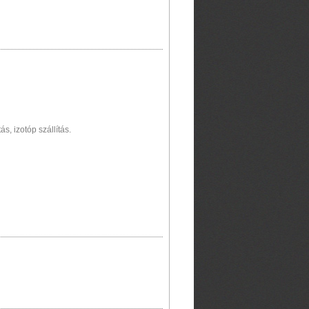
s, izotóp szállítás.