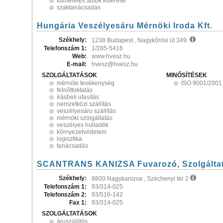
túlméretes autók kísérése
szaktanácsadás
Hungária Veszélyesáru Mérnöki Iroda Kft.
Székhely:
1238 Budapest , Nagykőrösi út 349.
Telefonszám 1:
1/285-5416
Web:
www.hvesz.hu
E-mail:
hvesz@hvesz.hu
SZOLGÁLTATÁSOK
MINŐSÍTÉSEK
mérnöki tevékenység
ISO 9001/2001
felnőttoktatás
írásbeli utasítás
nemzetközi szállítás
veszélyesáru szállítás
mérnöki szolgáltatás
veszélyes hulladék
környezetvédelem
logisztika
tanácsadás
SCANTRANS KANIZSA Fuvarozó, Szolgáltató
Székhely:
8800 Nagykanizsa , Széchenyi tér 2
Telefonszám 1:
93/314-025
Telefonszám 2:
93/516-142
Fax 1:
93/314-025
SZOLGÁLTATÁSOK
áruszállítás