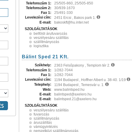
Telefonszám 1:
25/505-860, 25/505-850
Telefonszám 2:
30/939-1670
Fax 1:
25/491-330
Levelezési cím:
2451 Ercsi , Bakos park 1.
E-mail:
bakoskft@hu.inter.net
SZOLGÁLTATÁSOK
belföldi árufuvarozás
veszélyesáru szállítás
szállítmányozás
logisztika
Bálint Sped 21 Kft.
Székhely:
2363 Felsőpakony , Templom tér 2.
Telefonszám 1:
1/282-7044
Fax 1:
1/282-7044
Levelezési cím:
1194 Budapest , Hoffher Albert u. 38-40. 1/19
Telephely:
1194 Budapest , Temesvár u. 1.
Web:
www.balintsped.hu
E-mail:
balintsped@axelero.hu
E-mail:
balintsped.21@axelero.hu
SZOLGÁLTATÁSOK
veszélyesáru szállítás
fuvarozás
szállítmányozás
áruszállítás
vámügyintézés
nemzetközi szállítmányozás