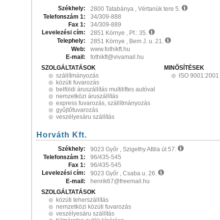
Székhely:
2800 Tatabánya , Vértanúk tere 5.
Telefonszám 1:
34/309-888
Fax 1:
34/309-889
Levelezési cím:
2851 Környe , Pf.: 35.
Telephely:
2851 Környe , Bem J. u. 21.
Web:
www.fothikft.hu
E-mail:
fothikft@vivamail.hu
SZOLGÁLTATÁSOK
MINŐSÍTÉSEK
szállítmányozás
ISO 9001:2001
közúti fuvarozás
belföldi áruszállítás multiliftes autóval
nemzetközi áruszállítás
express fuvarozás, szállítmányozás
gyűjtőfuvarozás
veszélyesáru szállítás
Horváth Kft.
Székhely:
9023 Győr , Szigethy Attila út 57.
Telefonszám 1:
96/435-545
Fax 1:
96/435-545
Levelezési cím:
9023 Győr , Csaba u. 26.
E-mail:
henrik67@freemail.hu
SZOLGÁLTATÁSOK
közúti teherszállítás
nemzetközi közúti fuvarozás
veszélyesáru szállítás