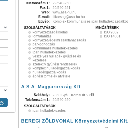
Telefonszám 1:
29/540-250
Fax 1:
29/540-251
Web:
www.asa-hu.hu
E-mail:
titkarsag@asa-hu.hu
Egyéb:
Komplex kommunális és ipari hulladékgazdálko
SZOLGÁLTATÁSOK
MINŐSÍTÉSEK
környezetgazdálkodás
ISO 9002
lomtalanítás
ISO 14001
környezetvédelmi szaktanácsadás
parkgondozás
kommunális hulladékkezelés
ipari hulladékkezelés
veszélyes hulladék gyűjtése és
kezelése
szelektív gyűjtési rendszerek
komplex hulladékgazdálkodás
hulladékgazdálkodás
építési törmelék átvétele
A.S.A. Magyarország Kft.
Székhely:
2360 Gyál , Körösi út 53
Telefonszám 1:
29/540-250
SZOLGÁLTATÁSOK
ipari hulladékkezelés
BEREGI ZÖLDVONAL Környezetvédelmi Kft