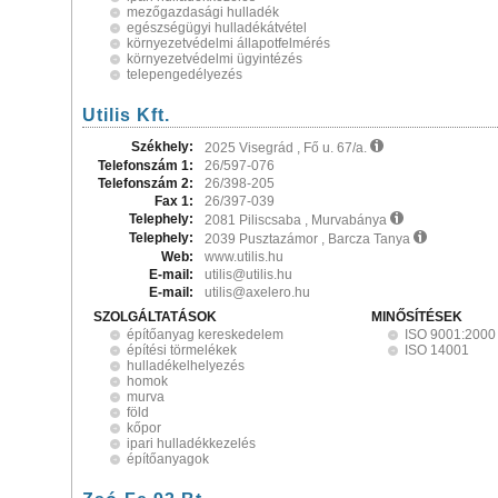
mezőgazdasági hulladék
egészségügyi hulladékátvétel
környezetvédelmi állapotfelmérés
környezetvédelmi ügyintézés
telepengedélyezés
Utilis Kft.
Székhely:
2025 Visegrád , Fő u. 67/a.
Telefonszám 1:
26/597-076
Telefonszám 2:
26/398-205
Fax 1:
26/397-039
Telephely:
2081 Piliscsaba , Murvabánya
Telephely:
2039 Pusztazámor , Barcza Tanya
Web:
www.utilis.hu
E-mail:
utilis@utilis.hu
E-mail:
utilis@axelero.hu
SZOLGÁLTATÁSOK
MINŐSÍTÉSEK
építőanyag kereskedelem
ISO 9001:2000
építési törmelékek
ISO 14001
hulladékelhelyezés
homok
murva
föld
kőpor
ipari hulladékkezelés
építőanyagok