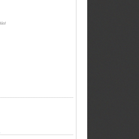
dás!
.