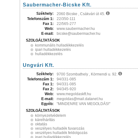
Saubermacher-Bicske Kft.
Székhely:
2060 Bicske , Csákvári út 45.
Telefonszám 1:
22/350-111
Fax 1:
22/565-277
Web:
www.saubermacher.hu
E-mail:
bicske@saubermacher.hu
SZOLGÁLTATÁSOK
kommunális hulladékkezelés
ipari hulladékkezelés
hulladékkezelés
Ungvári Kft.
Székhely:
9700 Szombathely , Körmendi u. 92.
Telefonszám 1:
94/331-085
Fax 1:
94/331-085
Fax 2:
94/345-920
Web:
www.megoldaskft.hu
E-mail:
megoldas@mail.datanet.hu
Egyéb:
"MINDENRE VAN MEGOLDÁS!"
SZOLGÁLTATÁSOK
környezetvédelem
kárelhárítás
oktatás
veszélyes hulladék fuvarozás
veszélyes hulladék feldolgozás
ipari hulladékkezelés