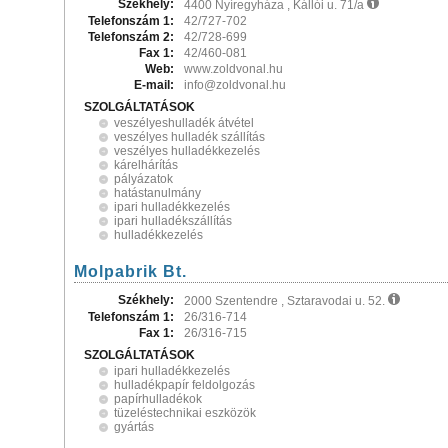
Székhely:
4400 Nyíregyháza , Kállói u. 71/a
Telefonszám 1:
42/727-702
Telefonszám 2:
42/728-699
Fax 1:
42/460-081
Web:
www.zoldvonal.hu
E-mail:
info@zoldvonal.hu
SZOLGÁLTATÁSOK
veszélyeshulladék átvétel
veszélyes hulladék szállítás
veszélyes hulladékkezelés
kárelhárítás
pályázatok
hatástanulmány
ipari hulladékkezelés
ipari hulladékszállítás
hulladékkezelés
Molpabrik Bt.
Székhely:
2000 Szentendre , Sztaravodai u. 52.
Telefonszám 1:
26/316-714
Fax 1:
26/316-715
SZOLGÁLTATÁSOK
ipari hulladékkezelés
hulladékpapír feldolgozás
papírhulladékok
tüzeléstechnikai eszközök
gyártás