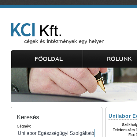
Unilabor E
Keresés
Székhel
Cégnév:
Telefonszám 
Fax 