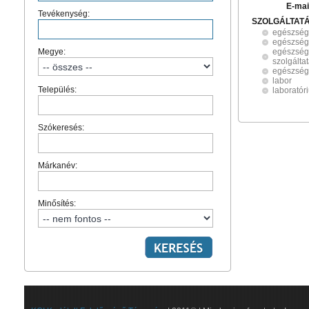
E-mai
Tevékenység:
SZOLGÁLTAT
egészségü
egészségü
Megye:
egészség
szolgálta
egészségü
labor
Település:
laboratór
Szókeresés:
Márkanév:
Minősítés: