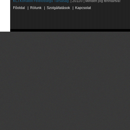
KCI Korlátolt Felelősségű Társaság.
| 2011© | Minden jog fenntartva!
Főoldal
|
Rólunk
|
Szolgáltatások
|
Kapcsolat