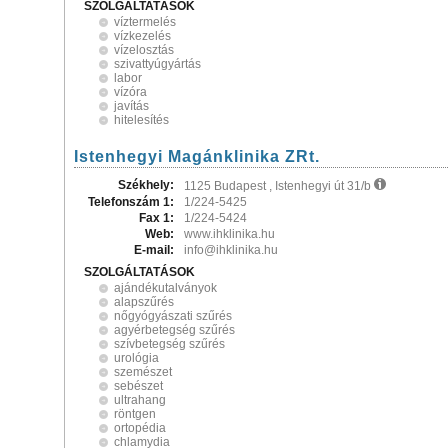
SZOLGÁLTATÁSOK
víztermelés
vízkezelés
vízelosztás
szivattyúgyártás
labor
vízóra
javítás
hitelesítés
Istenhegyi Magánklinika ZRt.
Székhely:
1125 Budapest , Istenhegyi út 31/b
Telefonszám 1:
1/224-5425
Fax 1:
1/224-5424
Web:
www.ihklinika.hu
E-mail:
info@ihklinika.hu
SZOLGÁLTATÁSOK
ajándékutalványok
alapszűrés
nőgyógyászati szűrés
agyérbetegség szűrés
szívbetegség szűrés
urológia
szemészet
sebészet
ultrahang
röntgen
ortopédia
chlamydia