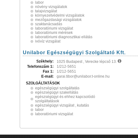
labor
növény vizsgálatok
talajvizsgálat
környezetvédelmi vizsgálatok
mezőgazdasági vizsgálatok
szaktanácsadás
laboratóriumi vizsgálat
laboratóriumi mérések
laboratóriumi diagnosztikai ellátás
ivóvíz vizsgálat
Unilabor Egészségügyi Szolgáltató Kft.
Székhely:
1025 Budapest , Verecke lépcső 13.
Telefonszám 1:
1/212-5651
Fax 1:
1/212-5651
E-mail:
garai.tibor@unilabor.t-online.hu
SZOLGÁLTATÁSOK
egészségügyi szolgáltatás
egészségügyi szakellátás
egészségügyi és ehhez kapcsolódó
szolgáltatások
egészségügyi vizsgálat , kutatás
labor
laboratóriumi vizsgálat