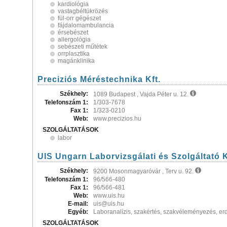
kardiológia
vastagbéltükrözés
fül-orr gégészet
fájdalomambulancia
érsebészet
allergológia
sebészeti műtétek
orrplasztika
magánklinika
Preciziós Méréstechnika Kft.
Székhely:
1089 Budapest , Vajda Péter u. 12.
Telefonszám 1:
1/303-7678
Fax 1:
1/323-0210
Web:
www.precizios.hu
SZOLGÁLTATÁSOK
labor
UIS Ungarn Laborvizsgálati és Szolgáltató K
Székhely:
9200 Mosonmagyaróvár , Terv u. 92.
Telefonszám 1:
96/566-480
Fax 1:
96/566-481
Web:
www.uis.hu
E-mail:
uis@uis.hu
Egyéb:
Laboranalízis, szakértés, szakvéleményezés, erd
SZOLGÁLTATÁSOK