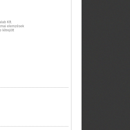
alab Kft.
akmai elemzések
létrejött