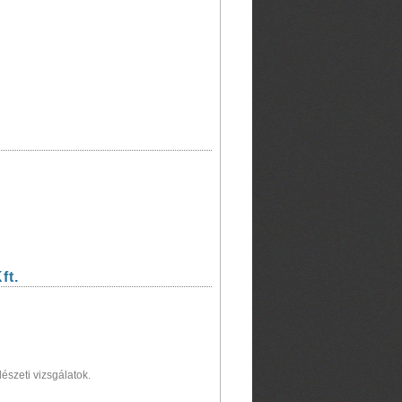
ft.
észeti vizsgálatok.