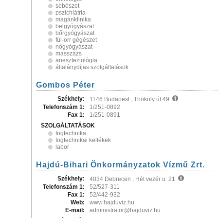
sebészet
pszichiátria
magánklinika
belgyógyászat
bőrgyógyászat
fül-orr gégészet
nőgyógyászat
masszázs
aneszteziológia
általánydíjas szolgáltatások
Gombos Péter
Székhely:
1146 Budapest , Thököly út 49.
Telefonszám 1:
1/251-0892
Fax 1:
1/251-0891
SZOLGÁLTATÁSOK
fogtechnika
fogtechnikai kellékek
labor
Hajdú-Bihari Önkormányzatok Vízmű Zrt.
Székhely:
4034 Debrecen , Hét vezér u. 21.
Telefonszám 1:
52/527-311
Fax 1:
52/442-932
Web:
www.hajduviz.hu
E-mail:
administrator@hajduviz.hu