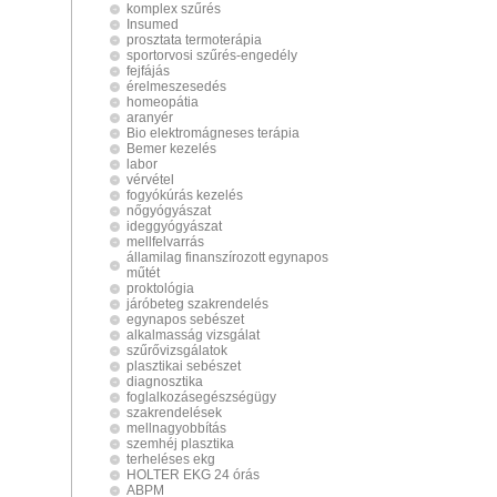
komplex szűrés
Insumed
prosztata termoterápia
sportorvosi szűrés-engedély
fejfájás
érelmeszesedés
homeopátia
aranyér
Bio elektromágneses terápia
Bemer kezelés
labor
vérvétel
fogyókúrás kezelés
nőgyógyászat
ideggyógyászat
mellfelvarrás
államilag finanszírozott egynapos
műtét
proktológia
járóbeteg szakrendelés
egynapos sebészet
alkalmasság vizsgálat
szűrővizsgálatok
plasztikai sebészet
diagnosztika
foglalkozásegészségügy
szakrendelések
mellnagyobbítás
szemhéj plasztika
terheléses ekg
HOLTER EKG 24 órás
ABPM