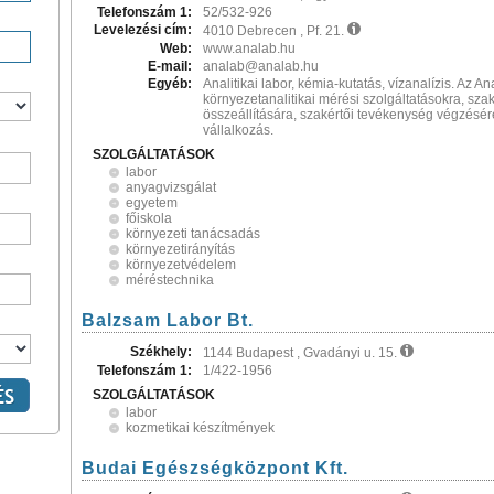
Telefonszám 1:
52/532-926
Levelezési cím:
4010 Debrecen , Pf. 21.
Web:
www.analab.hu
E-mail:
analab@analab.hu
Egyéb:
Analitikai labor, kémia-kutatás, vízanalízis. Az An
környezetanalitikai mérési szolgáltatásokra, sz
összeállítására, szakértői tevékenység végzésére 
vállalkozás.
SZOLGÁLTATÁSOK
labor
anyagvizsgálat
egyetem
főiskola
környezeti tanácsadás
környezetirányítás
környezetvédelem
méréstechnika
Balzsam Labor Bt.
Székhely:
1144 Budapest , Gvadányi u. 15.
Telefonszám 1:
1/422-1956
SZOLGÁLTATÁSOK
labor
kozmetikai készítmények
Budai Egészségközpont Kft.