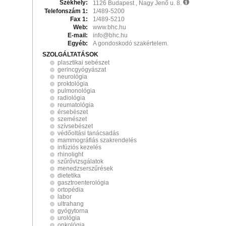
Székhely:
1126 Budapest , Nagy Jenő u. 8.
Telefonszám 1:
1/489-5200
Fax 1:
1/489-5210
Web:
www.bhc.hu
E-mail:
info@bhc.hu
Egyéb:
A gondoskodó szakértelem.
SZOLGÁLTATÁSOK
plasztikai sebészet
gerincgyógyászat
neurológia
proktológia
pulmonológia
radiológia
reumatológia
érsebészet
szemészet
szívsebészet
védőoltási tanácsadás
mammográfiás szakrendelés
infúziós kezelés
rhinolight
szűrővizsgálatok
menedzserszűrések
dietetika
gasztroenterológia
ortopédia
labor
ultrahang
gyógytorna
urológia
onkológia