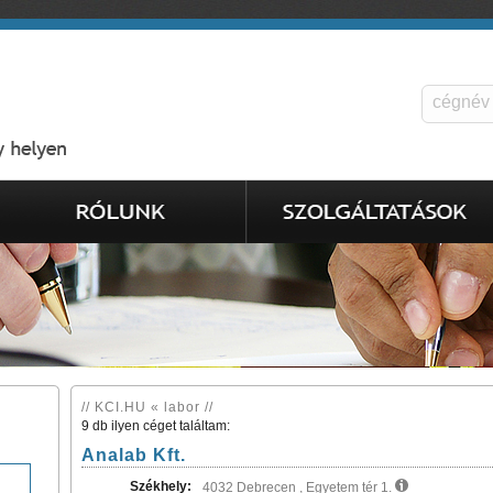
// KCI.HU « labor //
9 db ilyen céget találtam:
Analab Kft.
Székhely:
4032 Debrecen , Egyetem tér 1.