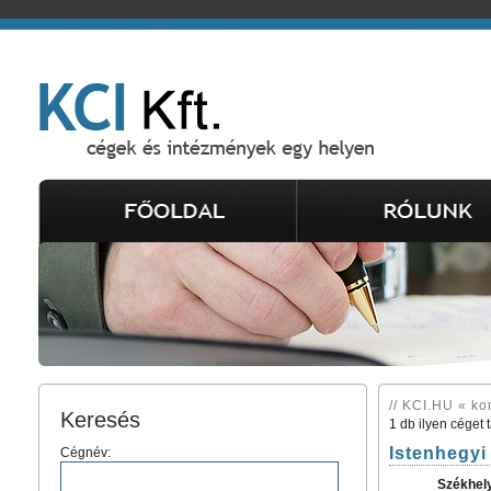
// KCI.HU « ko
Keresés
1 db ilyen céget 
Istenhegyi
Cégnév:
Székhel