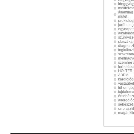
ideggyóg
mellfelva
államilag
műtét
proktológ
járóbeteg
egynapos
alkalmass
szűrővizs
plasztika
diagnoszt
foglalko
szakrend
mellnagy
szemhéj p
terhelése
HOLTER 
ABPM
kardiológ
vastagbél
fül-orr g
fájdalom
érsebész
allergoló
sebészeti
orrplaszti
magánkli