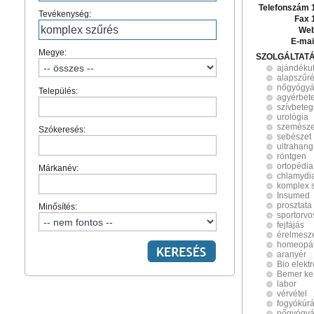
Telefonszám 
Tevékenység:
Fax 
Web
E-mai
Megye:
SZOLGÁLTAT
ajándéku
alapszűr
nőgyógyá
Település:
agyérbet
szívbeteg
urológia
szemésze
Szókeresés:
sebészet
ultrahang
röntgen
ortopédia
Márkanév:
chlamydi
komplex 
Insumed
prosztata
Minősítés:
sportorvo
fejfájás
érelmesz
homeopát
aranyér
Bio elekt
Bemer ke
labor
vérvétel
fogyókúrá
nőgyógyá