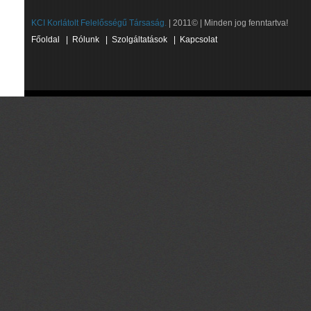
KCI Korlátolt Felelősségű Társaság.
| 2011© | Minden jog fenntartva!
Főoldal
|
Rólunk
|
Szolgáltatások
|
Kapcsolat