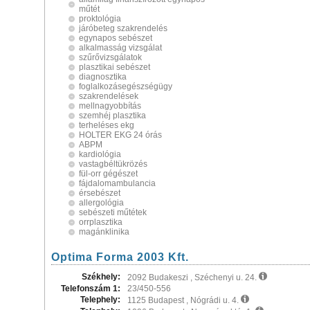
műtét
proktológia
járóbeteg szakrendelés
egynapos sebészet
alkalmasság vizsgálat
szűrővizsgálatok
plasztikai sebészet
diagnosztika
foglalkozásegészségügy
szakrendelések
mellnagyobbítás
szemhéj plasztika
terheléses ekg
HOLTER EKG 24 órás
ABPM
kardiológia
vastagbéltükrözés
fül-orr gégészet
fájdalomambulancia
érsebészet
allergológia
sebészeti műtétek
orrplasztika
magánklinika
Optima Forma 2003 Kft.
Székhely:
2092 Budakeszi , Széchenyi u. 24.
Telefonszám 1:
23/450-556
Telephely:
1125 Budapest , Nógrádi u. 4.