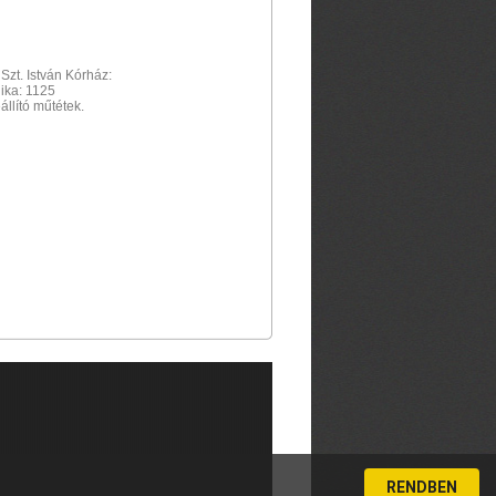
Szt. István Kórház:
nika: 1125
állító műtétek.
RENDBEN