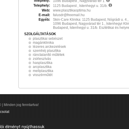
Telephely:
1096 Budapest , Nagyvárad tér 1.
Telephely:
1125 Budapest , Istenhegyi u. 31/b.
Web:
www.plasztikaoptima.hu
E-mail:
falusdr@freemail.hu
Egyéb:
Skin-Care Klinika: 1125 Budapest, Nógrádi u. 4., 
1096 Budapest, Nagyvárad tér 1., Istenhegyi Kli
Budapest, Istenhegyi u. 31/b. Esztétikai és helyre
SZOLGÁLTATÁSOK
plasztikai sebészet
magánklinika
lézeres arckezelések
szemhéj plasztika
ránctalanító műtétek
zsírleszívás
hasplasztika
arcplasztika
mellplasztika
visszérműtét
 | Minden jog fenntartva!
csolat
lói élményt nyújthassuk