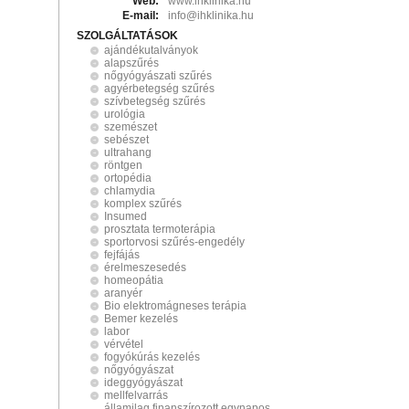
Web:
www.ihklinika.hu
E-mail:
info@ihklinika.hu
SZOLGÁLTATÁSOK
ajándékutalványok
alapszűrés
nőgyógyászati szűrés
agyérbetegség szűrés
szívbetegség szűrés
urológia
szemészet
sebészet
ultrahang
röntgen
ortopédia
chlamydia
komplex szűrés
Insumed
prosztata termoterápia
sportorvosi szűrés-engedély
fejfájás
érelmeszesedés
homeopátia
aranyér
Bio elektromágneses terápia
Bemer kezelés
labor
vérvétel
fogyókúrás kezelés
nőgyógyászat
ideggyógyászat
mellfelvarrás
államilag finanszírozott egynapos