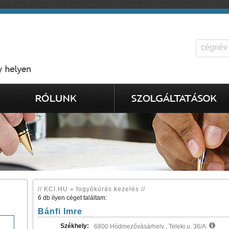
// KCI.HU « fogyókúrás kezelés //
6 db ilyen céget találtam:
Bánfi Imre
Székhely:
6800 Hódmezővásárhely , Teleki u. 36/A.