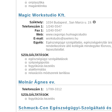
orrplasztika
magánklinika
Magic Workstudio Kft.
Székhely:
1034 Budapest , San Marco u. 19.
Telefonszám 1:
1/240-5547
Fax 1:
1/240-5547
Web:
www.cegorigo.hu/magicstudio
E-mail:
workstudio@axelero.hu
Egyéb:
Egészségügyi szolgáltatás, egészségpénztár ára
rendelkezésre álló kollégák mindegyike főorvos,
tapasztalattal.
SZOLGÁLTATÁSOK
egészségügyi szolgáltatások
szépségápolás
fogyókúrás kezelés
alakformálás
relaxációs módszerek tanítása
Molnár Ágnes ev.
Telefonszám 1:
1/789-3312
SZOLGÁLTATÁSOK
fogyókúrás kezelés
Schmuck-Con Egészségügyi-Szolgáltató és 