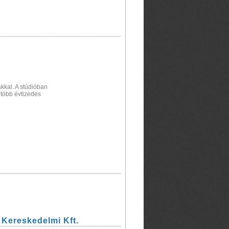
kkal. A stúdióban
 több évtizedes
Kereskedelmi Kft.