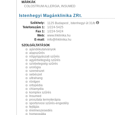
MÁRKÁK
COLOSTRUM ALLERGIA, INSUMED
Istenhegyi Magánklinika ZRt.
Székhely:
1125 Budapest , Istenhegyi út 31/b
Telefonszám 1:
1/224-5425
Fax 1:
1/224-5424
Web:
www.ihklinika.hu
E-mail:
info@ihklinika.hu
SZOLGÁLTATÁSOK
ajándékutalványok
alapszűrés
nőgyógyászati szűrés
agyérbetegség szűrés
szívbetegség szűrés
urológia
szemészet
sebészet
ultrahang
röntgen
ortopédia
chlamydia
komplex szűrés
Insumed
prosztata termoterápia
sportorvosi szűrés-engedély
fejfájás
érelmeszesedés
homeopátia