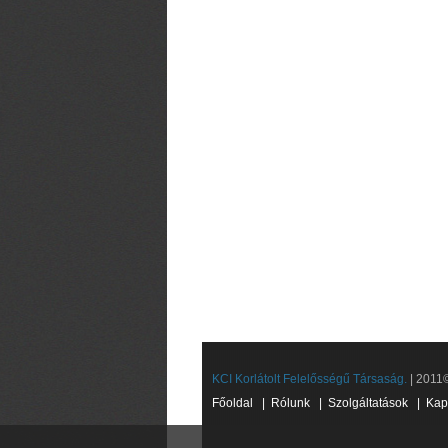
KCI Korlátolt Felelősségű Társaság.
| 2011©
Főoldal
|
Rólunk
|
Szolgáltatások
|
Kap