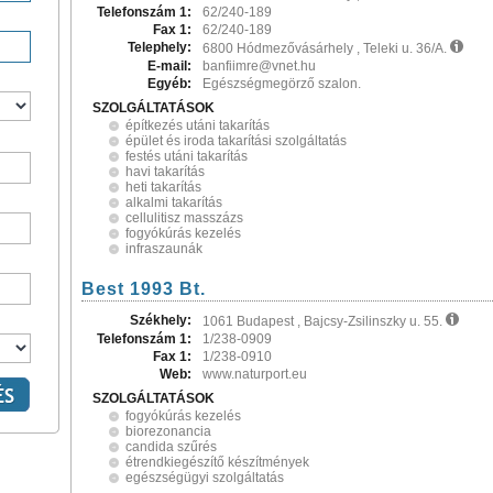
Telefonszám 1:
62/240-189
Fax 1:
62/240-189
Telephely:
6800 Hódmezővásárhely , Teleki u. 36/A.
E-mail:
banfiimre@vnet.hu
Egyéb:
Egészségmegörző szalon.
SZOLGÁLTATÁSOK
építkezés utáni takarítás
épület és iroda takarítási szolgáltatás
festés utáni takarítás
havi takarítás
heti takarítás
alkalmi takarítás
cellulitisz masszázs
fogyókúrás kezelés
infraszaunák
Best 1993 Bt.
Székhely:
1061 Budapest , Bajcsy-Zsilinszky u. 55.
Telefonszám 1:
1/238-0909
Fax 1:
1/238-0910
Web:
www.naturport.eu
SZOLGÁLTATÁSOK
fogyókúrás kezelés
biorezonancia
candida szűrés
étrendkiegészítő készítmények
egészségügyi szolgáltatás