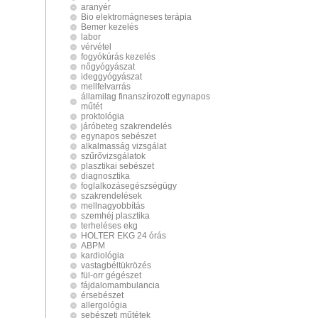
aranyér
Bio elektromágneses terápia
Bemer kezelés
labor
vérvétel
fogyókúrás kezelés
nőgyógyászat
ideggyógyászat
mellfelvarrás
államilag finanszírozott egynapos
műtét
proktológia
járóbeteg szakrendelés
egynapos sebészet
alkalmasság vizsgálat
szűrővizsgálatok
plasztikai sebészet
diagnosztika
foglalkozásegészségügy
szakrendelések
mellnagyobbítás
szemhéj plasztika
terheléses ekg
HOLTER EKG 24 órás
ABPM
kardiológia
vastagbéltükrözés
fül-orr gégészet
fájdalomambulancia
érsebészet
allergológia
sebészeti műtétek