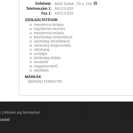
Székhely:
8600 Siófok , Fő u. 230.
Telefonszám 1:
84/313-828
Fax 1:
84/313-828
SZOLGÁLTATÁSOK
impotencia terápia
fogyókúrás kezelés
impotencia terápia
fekvőbeteg rehabilitáció
járóbeteg rehabilitáció
ultrahang diagnosztika
ultrahang
urológia
járóbeteg ellátás
rendelők
magánrendelő
üdültetés
MÁRKÁK
BERNAD FORENTIN
 | Minden jog fenntartva!
csolat